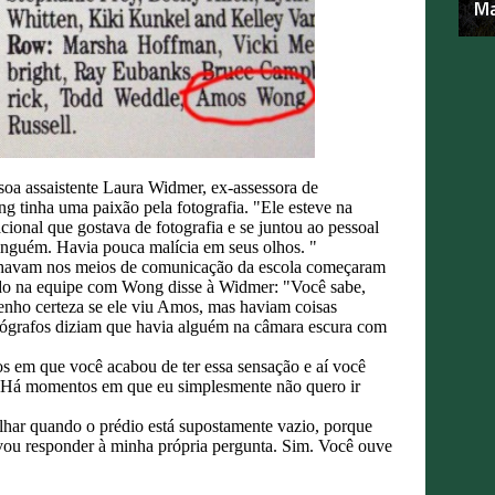
Ma
a assaistente Laura Widmer, ex-assessora de
g tinha uma paixão pela fotografia. "Ele esteve na
ional que gostava de fotografia e se juntou ao pessoal
ninguém. Havia pouca malícia em seus olhos. "
alhavam nos meios de comunicação da escola começaram
ado na equipe com Wong disse à Widmer: "Você sabe,
enho certeza se ele viu Amos, mas haviam coisas
otógrafos diziam que havia alguém na câmara escura com
s em que você acabou de ter essa sensação e aí você
. "Há momentos em que eu simplesmente não quero ir
alhar quando o prédio está supostamente vazio, porque
 vou responder à minha própria pergunta. Sim. Você ouve