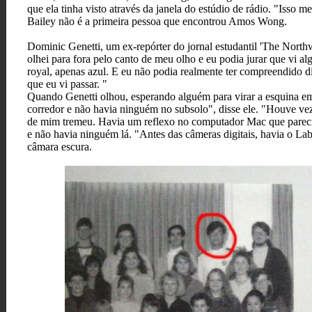
que ela tinha visto através da janela do estúdio de rádio. "Isso m
Bailey não é a primeira pessoa que encontrou Amos Wong.
Dominic Genetti, um ex-repórter do jornal estudantil 'The Nort
olhei para fora pelo canto de meu olho e eu podia jurar que vi 
royal, apenas azul. E eu não podia realmente ter compreendido d
que eu vi passar. "
Quando Genetti olhou, esperando alguém para virar a esquina em
corredor e não havia ninguém no subsolo", disse ele. "Houve v
de mim tremeu. Havia um reflexo no computador Mac que parecia
e não havia ninguém lá. "Antes das câmeras digitais, havia o L
câmara escura.