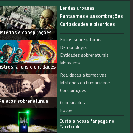
Lendas urbanas
Fantasmas e assombrações
Curiosidades e bizarrices
istérios e conspirações
Fotos sobrenaturais
Demonologia
Entidades sobrenaturais
Monstros
stros, aliens e entidades
Realidades alternativas
Mistérios da humanidade
Conspirações
Relatos sobrenaturais
Curiosidades
Fotos
Curta a nossa fanpage no
Facebook