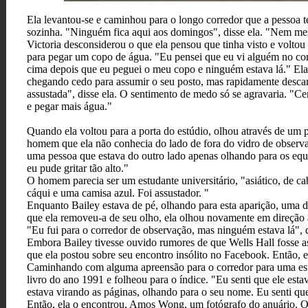
Ela levantou-se e caminhou para o longo corredor que a pessoa ter
sozinha. "Ninguém fica aqui aos domingos", disse ela. "Nem me
Victoria desconsiderou o que ela pensou que tinha visto e voltou 
para pegar um copo de água. "Eu pensei que eu vi alguém no corr
cima depois que eu peguei o meu copo e ninguém estava lá." Ela p
chegando cedo para assumir o seu posto, mas rapidamente desca
assustada", disse ela. O sentimento de medo só se agravaria. "Ce
e pegar mais água."
Quando ela voltou para a porta do estúdio, olhou através de um
homem que ela não conhecia do lado de fora do vidro de observaç
uma pessoa que estava do outro lado apenas olhando para os equ
eu pude gritar tão alto."
O homem parecia ser um estudante universitário, "asiático, de cab
cáqui e uma camisa azul. Foi assustador. "
Enquanto Bailey estava de pé, olhando para esta aparição, uma d
que ela removeu-a de seu olho, ela olhou novamente em direção
"Eu fui para o corredor de observação, mas ninguém estava lá", d
Embora Bailey tivesse ouvido rumores de que Wells Hall fosse as
que ela postou sobre seu encontro insólito no Facebook. Então
Caminhando com alguma apreensão para o corredor para uma estan
livro do ano 1991 e folheou para o índice. "Eu senti que ele esta
estava virando as páginas, olhando para o seu nome. Eu senti qu
Então, ela o encontrou, Amos Wong, um fotógrafo do anuário. O 