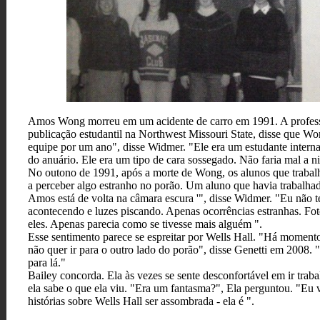
Amos Wong morreu em um acidente de carro em 1991. A professo
publicação estudantil na Northwest Missouri State, disse que Won
equipe por um ano", disse Widmer. "Ele era um estudante internac
do anuário. Ele era um tipo de cara sossegado. Não faria mal a 
No outono de 1991, após a morte de Wong, os alunos que trab
a perceber algo estranho no porão. Um aluno que havia trabalh
Amos está de volta na câmara escura '", disse Widmer. "Eu não t
acontecendo e luzes piscando. Apenas ocorrências estranhas. F
eles. Apenas parecia como se tivesse mais alguém ".
Esse sentimento parece se espreitar por Wells Hall. "Há momento
não quer ir para o outro lado do porão", disse Genetti em 2008
para lá."
Bailey concorda. Ela às vezes se sente desconfortável em ir trab
ela sabe o que ela viu. "Era um fantasma?", Ela perguntou. "Eu
histórias sobre Wells Hall ser assombrada - ela é ".