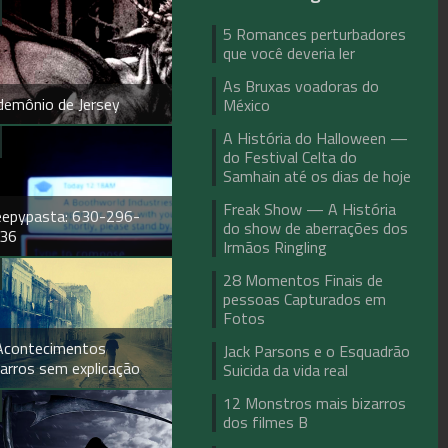
5 Romances perturbadores
que você deveria ler
As Bruxas voadoras do
demônio de Jersey
México
A História do Halloween —
do Festival Celta do
Samhain até os dias de hoje
Freak Show — A História
eepypasta: 630-296-
do show de aberrações dos
36
Irmãos Ringling
28 Momentos Finais de
pessoas Capturados em
Fotos
Acontecimentos
Jack Parsons e o Esquadrão
zarros sem explicação
Suicida da vida real
12 Monstros mais bizarros
dos filmes B