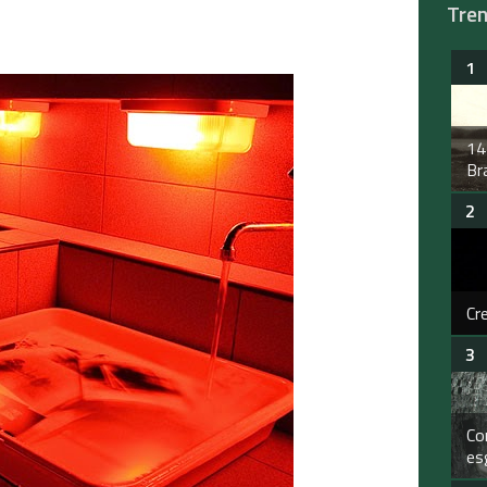
Tre
14
Bra
Cr
Co
es