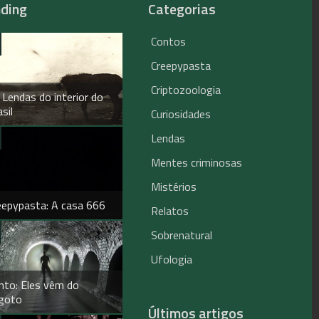
nding
Categorias
Contos
Creepypasta
Criptozoologia
 Lendas do interior do
sil
Curiosidades
Lendas
Mentes criminosas
Mistérios
eepypasta: A casa 666
Relatos
Sobrenatural
Ufologia
nto: Eles vêm do
goto
Últimos artigos