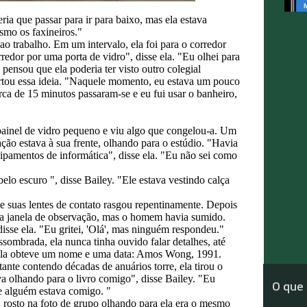
ia que passar para ir para baixo, mas ela estava
smo os faxineiros."
ao trabalho. Em um intervalo, ela foi para o corredor
edor por uma porta de vidro", disse ela. "Eu olhei para
ensou que ela poderia ter visto outro colegial
rtou essa ideia. "Naquele momento, eu estava um pouco
rca de 15 minutos passaram-se e eu fui usar o banheiro,
 painel de vidro pequeno e viu algo que congelou-a. Um
ão estava à sua frente, olhando para o estúdio. "Havia
ipamentos de informática", disse ela. "Eu não sei como
elo escuro ", disse Bailey. "Ele estava vestindo calça
e suas lentes de contato rasgou repentinamente. Depois
 a janela de observação, mas o homem havia sumido.
isse ela. "Eu gritei, 'Olá', mas ninguém respondeu."
sombrada, ela nunca tinha ouvido falar detalhes, até
, ela obteve um nome e uma data: Amos Wong, 1991.
te contendo décadas de anuários torre, ela tirou o
va olhando para o livro comigo", disse Bailey. "Eu
O que 
e alguém estava comigo. "
rosto na foto de grupo olhando para ela era o mesmo