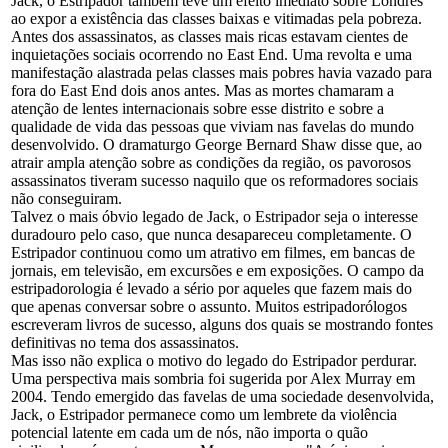
Jack, o Estripador também teve um efeito imediato sobre Londres
ao expor a existência das classes baixas e vitimadas pela pobreza.
Antes dos assassinatos, as classes mais ricas estavam cientes de
inquietações sociais ocorrendo no East End. Uma revolta e uma
manifestação alastrada pelas classes mais pobres havia vazado para
fora do East End dois anos antes. Mas as mortes chamaram a
atenção de lentes internacionais sobre esse distrito e sobre a
qualidade de vida das pessoas que viviam nas favelas do mundo
desenvolvido. O dramaturgo George Bernard Shaw disse que, ao
atrair ampla atenção sobre as condições da região, os pavorosos
assassinatos tiveram sucesso naquilo que os reformadores sociais
não conseguiram.
Talvez o mais óbvio legado de Jack, o Estripador seja o interesse
duradouro pelo caso, que nunca desapareceu completamente. O
Estripador continuou como um atrativo em filmes, em bancas de
jornais, em televisão, em excursões e em exposições. O campo da
estripadorologia é levado a sério por aqueles que fazem mais do
que apenas conversar sobre o assunto. Muitos estripadorólogos
escreveram livros de sucesso, alguns dos quais se mostrando fontes
definitivas no tema dos assassinatos.
Mas isso não explica o motivo do legado do Estripador perdurar.
Uma perspectiva mais sombria foi sugerida por Alex Murray em
2004. Tendo emergido das favelas de uma sociedade desenvolvida,
Jack, o Estripador permanece como um lembrete da violência
potencial latente em cada um de nós, não importa o quão