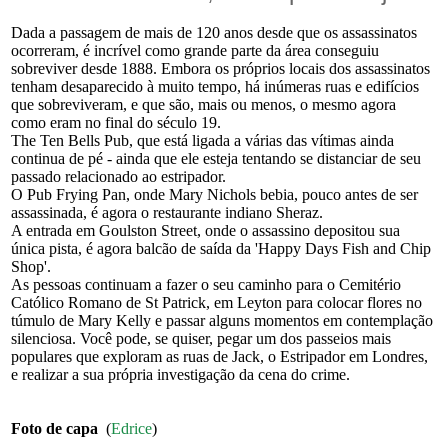
Dada a passagem de mais de 120 anos desde que os assassinatos
ocorreram, é incrível como grande parte da área conseguiu
sobreviver desde 1888. Embora os próprios locais dos assassinatos
tenham desaparecido à muito tempo, há inúmeras ruas e edifícios
que sobreviveram, e que são, mais ou menos, o mesmo agora
como eram no final do século 19.
The Ten Bells Pub, que está ligada a várias das vítimas ainda
continua de pé - ainda que ele esteja tentando se distanciar de seu
passado relacionado ao estripador.
O Pub Frying Pan, onde Mary Nichols bebia, pouco antes de ser
assassinada, é agora o restaurante indiano Sheraz.
A entrada em Goulston Street, onde o assassino depositou sua
única pista, é agora balcão de saída da 'Happy Days Fish and Chip
Shop'.
As pessoas continuam a fazer o seu caminho para o Cemitério
Católico Romano de St Patrick, em Leyton para colocar flores no
túmulo de Mary Kelly e passar alguns momentos em contemplação
silenciosa. Você pode, se quiser, pegar um dos passeios mais
populares que exploram as ruas de Jack, o Estripador em Londres,
e realizar a sua própria investigação da cena do crime.
Foto de capa
(
Edrice
)