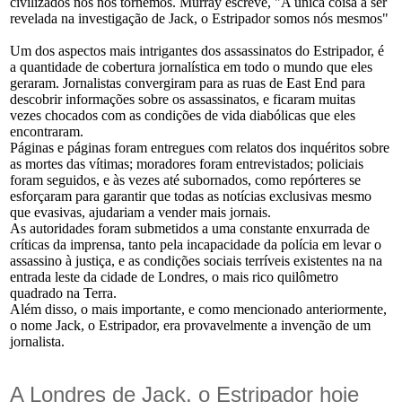
civilizados nós nos tornemos. Murray escreve, "A única coisa a ser
revelada na investigação de Jack, o Estripador somos nós mesmos"
Um dos aspectos mais intrigantes dos assassinatos do Estripador, é
a quantidade de cobertura jornalística em todo o mundo que eles
geraram. Jornalistas convergiram para as ruas de East End para
descobrir informações sobre os assassinatos, e ficaram muitas
vezes chocados com as condições de vida diabólicas que eles
encontraram.
Páginas e páginas foram entregues com relatos dos inquéritos sobre
as mortes das vítimas; moradores foram entrevistados; policiais
foram seguidos, e às vezes até subornados, como repórteres se
esforçaram para garantir que todas as notícias exclusivas mesmo
que evasivas, ajudariam a vender mais jornais.
As autoridades foram submetidos a uma constante enxurrada de
críticas da imprensa, tanto pela incapacidade da polícia em levar o
assassino à justiça, e as condições sociais terríveis existentes na na
entrada leste da cidade de Londres, o mais rico quilômetro
quadrado na Terra.
Além disso, o mais importante, e como mencionado anteriormente,
o nome Jack, o Estripador, era provavelmente a invenção de um
jornalista.
A Londres de Jack, o Estripador hoje