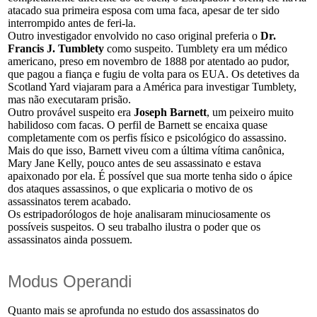
atacado sua primeira esposa com uma faca, apesar de ter sido
interrompido antes de feri-la.
Outro investigador envolvido no caso original preferia o
Dr.
Francis J. Tumblety
como suspeito. Tumblety era um médico
americano, preso em novembro de 1888 por atentado ao pudor,
que pagou a fiança e fugiu de volta para os EUA. Os detetives da
Scotland Yard viajaram para a América para investigar Tumblety,
mas não executaram prisão.
Outro provável suspeito era
Joseph Barnett
, um peixeiro muito
habilidoso com facas. O perfil de Barnett se encaixa quase
completamente com os perfis físico e psicológico do assassino.
Mais do que isso, Barnett viveu com a última vítima canônica,
Mary Jane Kelly, pouco antes de seu assassinato e estava
apaixonado por ela. É possível que sua morte tenha sido o ápice
dos ataques assassinos, o que explicaria o motivo de os
assassinatos terem acabado.
Os estripadorólogos de hoje analisaram minuciosamente os
possíveis suspeitos. O seu trabalho ilustra o poder que os
assassinatos ainda possuem.
Modus Operandi
Quanto mais se aprofunda no estudo dos assassinatos do