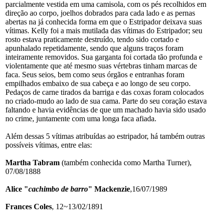
parcialmente vestida em uma camisola, com os pés recolhidos em
direção ao corpo, joelhos dobrados para cada lado e as pernas
abertas na já conhecida forma em que o Estripador deixava suas
vítimas. Kelly foi a mais mutilada das vítimas do Estripador; seu
rosto estava praticamente destruído, tendo sido cortado e
apunhalado repetidamente, sendo que alguns traços foram
inteiramente removidos. Sua garganta foi cortada tão profunda e
violentamente que até mesmo suas vértebras tinham marcas de
faca. Seus seios, bem como seus órgãos e entranhas foram
empilhados embaixo de sua cabeça e ao longo de seu corpo.
Pedaços de carne tirados da barriga e das coxas foram colocados
no criado-mudo ao lado de sua cama. Parte do seu coração estava
faltando e havia evidências de que um machado havia sido usado
no crime, juntamente com uma longa faca afiada.
Além dessas 5 vítimas atribuídas ao estripador, há também outras
possíveis vítimas, entre elas:
Martha Tabram
(também conhecida como Martha Turner),
07/08/1888
Alice "
cachimbo de barro
" Mackenzie
,16/07/1989
Frances Coles
, 12~13/02/1891