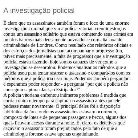
A investigação policial
É claro que os assassinatos também foram o foco de uma enorme
investigação criminal que viu a polícia vitoriana reunir esforços
contra um assassino solitário que estava cometendo seus crimes em
um dos bairros mais densamente povoados e com alta taxa de
criminalidade de Londres. Como resultado dos relatórios oficiais e
dos esforços dos jornalistas para acompanhar o progresso (ou,
talvez mais precisamente, a falta de progresso) que a investigação
policial estava fazendo, hoje somos capazes de ver como a
investigação se desenrolou. Podemos analisar os métodos que a
polícia usou para tentar rastrear o assassino e compará-los com os
métodos que a polícia iria usar hoje. Podemos também perguntar -
e esperamos poder responder - a pergunta "por que a polícia não
conseguiu capturar Jack, o Estripador?"
A polícia vitoriana enfrentou inúmeros problemas à medida que
corria contra o tempo para capturar o assassino antes que ele
pudesse matar novamente. O principal deles foi a disposição
labiríntica da área onde os assassinatos estavam ocorrendo,
composto de lotes e de pequenas passagens e becos, alguns dos
quais ficavam acesos durante a noite. E, claro, os detetives que
caçavam o assassino foram prejudicados pelo fato de que a
criminologia forense estava apenas engatinhando.