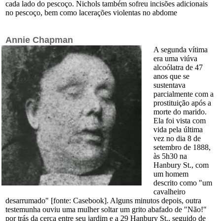
cada lado do pescoço. Nichols também sofreu incisões adicionais
no pescoço, bem como lacerações violentas no abdome
Annie Chapman
A segunda vítima
era uma viúva
alcoólatra de 47
anos que se
sustentava
parcialmente com a
prostituição após a
morte do marido.
Ela foi vista com
vida pela última
vez no dia 8 de
setembro de 1888,
às 5h30 na
Hanbury St., com
um homem
descrito como "um
cavalheiro
desarrumado" [fonte: Casebook]. Alguns minutos depois, outra
testemunha ouviu uma mulher soltar um grito abafado de "Não!"
por trás da cerca entre seu jardim e a 29 Hanbury St., seguido de