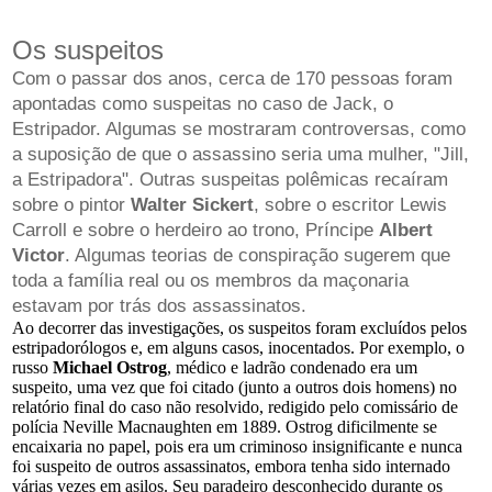
Os suspeitos
Com o passar dos anos, cerca de 170 pessoas foram
apontadas como suspeitas no caso de Jack, o
Estripador. Algumas se mostraram controversas, como
a suposição de que o assassino seria uma mulher, "Jill,
a Estripadora". Outras suspeitas polêmicas recaíram
sobre o pintor
Walter Sickert
, sobre o escritor Lewis
Carroll e sobre o herdeiro ao trono, Príncipe
Albert
Victor
. Algumas teorias de conspiração sugerem que
toda a família real ou os membros da maçonaria
estavam por trás dos assassinatos.
Ao decorrer das investigações, os suspeitos foram excluídos pelos
estripadorólogos e, em alguns casos, inocentados. Por exemplo, o
russo
Michael Ostrog
, médico e ladrão condenado era um
suspeito, uma vez que foi citado (junto a outros dois homens) no
relatório final do caso não resolvido, redigido pelo comissário de
polícia Neville Macnaughten em 1889. Ostrog dificilmente se
encaixaria no papel, pois era um criminoso insignificante e nunca
foi suspeito de outros assassinatos, embora tenha sido internado
várias vezes em asilos. Seu paradeiro desconhecido durante os