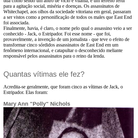
tida como sendo um antro de vício e vilania, e um terreno fértil
para a agitação social, miséria e doenças. Os assassinatos de
Whitechapel, aos olhos da sociedade vitoriana em geral, passaram
a ser vistos como a personificação de todos os males que East End
foi associada.
Finalmente, havia, é claro, o nome pelo qual o assassino veio a ser
conhecido - Jack, o Estripador. Foi esse nome - que foi,
provavelmente, a invenção de um jornalista - que teve o efeito de
transformar cinco sórdidos assassinatos de East End em um
fenômeno internacional, e catapultar o desconhecido meliante
responsável pelos assassinatos para o reino da lenda.
Quantas vítimas ele fez?
Acredita-se geralmente, que foram cinco as vítimas de Jack, o
Estripador. Elas foram:
Mary Ann "Polly" Nichols