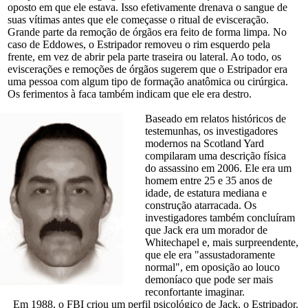
oposto em que ele estava. Isso efetivamente drenava o sangue de
suas vítimas antes que ele começasse o ritual de evisceração.
Grande parte da remoção de órgãos era feito de forma limpa. No
caso de Eddowes, o Estripador removeu o rim esquerdo pela
frente, em vez de abrir pela parte traseira ou lateral. Ao todo, os
eviscerações e remoções de órgãos sugerem que o Estripador era
uma pessoa com algum tipo de formação anatômica ou cirúrgica.
Os ferimentos à faca também indicam que ele era destro.
Baseado em relatos históricos de
testemunhas, os investigadores
modernos na Scotland Yard
compilaram uma descrição física
do assassino em 2006. Ele era um
homem entre 25 e 35 anos de
idade, de estatura mediana e
construção atarracada. Os
investigadores também concluíram
que Jack era um morador de
Whitechapel e, mais surpreendente,
que ele era "assustadoramente
normal", em oposição ao louco
demoníaco que pode ser mais
reconfortante imaginar.
Em 1988, o FBI criou um perfil psicológico de Jack, o Estripador.