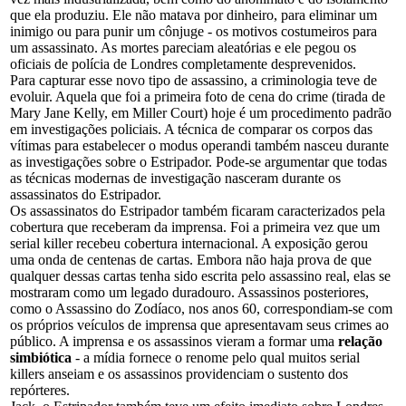
que ela produziu. Ele não matava por dinheiro, para eliminar um
inimigo ou para punir um cônjuge - os motivos costumeiros para
um assassinato. As mortes pareciam aleatórias e ele pegou os
oficiais de polícia de Londres completamente desprevenidos.
Para capturar esse novo tipo de assassino, a criminologia teve de
evoluir. Aquela que foi a primeira foto de cena do crime (tirada de
Mary Jane Kelly, em Miller Court) hoje é um procedimento padrão
em investigações policiais. A técnica de comparar os corpos das
vítimas para estabelecer o modus operandi também nasceu durante
as investigações sobre o Estripador. Pode-se argumentar que todas
as técnicas modernas de investigação nasceram durante os
assassinatos do Estripador.
Os assassinatos do Estripador também ficaram caracterizados pela
cobertura que receberam da imprensa. Foi a primeira vez que um
serial killer recebeu cobertura internacional. A exposição gerou
uma onda de centenas de cartas. Embora não haja prova de que
qualquer dessas cartas tenha sido escrita pelo assassino real, elas se
mostraram como um legado duradouro. Assassinos posteriores,
como o Assassino do Zodíaco, nos anos 60, correspondiam-se com
os próprios veículos de imprensa que apresentavam seus crimes ao
público. A imprensa e os assassinos vieram a formar uma
relação
simbiótica
- a mídia fornece o renome pelo qual muitos serial
killers anseiam e os assassinos providenciam o sustento dos
repórteres.