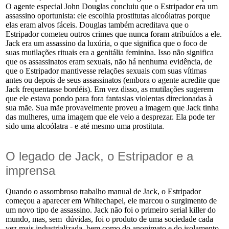
O agente especial John Douglas concluiu que o Estripador era um
assassino oportunista: ele escolhia prostitutas alcoólatras porque
elas eram alvos fáceis. Douglas também acreditava que o
Estripador cometeu outros crimes que nunca foram atribuídos a ele.
Jack era um assassino da luxúria, o que significa que o foco de
suas mutilações rituais era a genitália feminina. Isso não significa
que os assassinatos eram sexuais, não há nenhuma evidência, de
que o Estripador mantivesse relações sexuais com suas vítimas
antes ou depois de seus assassinatos (embora o agente acredite que
Jack frequentasse bordéis). Em vez disso, as mutilações sugerem
que ele estava pondo para fora fantasias violentas direcionadas à
sua mãe. Sua mãe provavelmente proveu a imagem que Jack tinha
das mulheres, uma imagem que ele veio a desprezar. Ela pode ter
sido uma alcoólatra - e até mesmo uma prostituta.
O legado de Jack, o Estripador e a
imprensa
Quando o assombroso trabalho manual de Jack, o Estripador
começou a aparecer em Whitechapel, ele marcou o surgimento de
um novo tipo de assassino. Jack não foi o primeiro serial killer do
mundo, mas, sem
dúvidas, foi o produto de uma sociedade cada
vez mais industrializada, bem como do anonimato e do isolamento