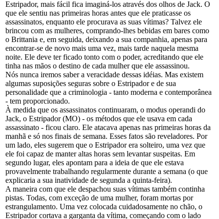
Estripador, mais fácil fica imaginá-los através dos olhos de Jack. O
que ele sentiu nas primeiras horas antes que ele praticasse os
assassinatos, enquanto ele procurava as suas vítimas? Talvez ele
brincou com as mulheres, comprando-lhes bebidas em bares como
o Brittania e, em seguida, deixando a sua companhia, apenas para
encontrar-se de novo mais uma vez, mais tarde naquela mesma
noite. Ele deve ter ficado tonto com o poder, acreditando que ele
tinha nas mãos o destino de cada mulher que ele assassinou.
Nós nunca iremos saber a veracidade dessas idéias. Mas existem
algumas suposições seguras sobre o Estripador e de sua
personalidade que a criminologia - tanto moderna e contemporânea
- tem proporcionado.
À medida que os assassinatos continuaram, o modus operandi do
Jack, o Estripador (MO) - os métodos que ele usava em cada
assassinato - ficou claro. Ele atacava apenas nas primeiras horas da
manhã e só nos finais de semana. Esses fatos são reveladores. Por
um lado, eles sugerem que o Estripador era solteiro, uma vez que
ele foi capaz de manter altas horas sem levantar suspeitas. Em
segundo lugar, eles apontam para a ideia de que ele estava
provavelmente trabalhando regularmente durante a semana (o que
explicaria a sua inatividade de segunda a quinta-feira).
A maneira com que ele despachou suas vítimas também continha
pistas. Todas, com exceção de uma mulher, foram mortas por
estrangulamento. Uma vez colocada cuidadosamente no chão, o
Estripador cortava a garganta da vítima, começando com o lado