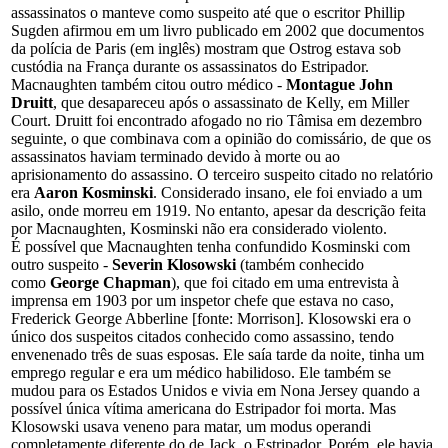
assassinatos o manteve como suspeito até que o escritor Phillip
Sugden afirmou em um livro publicado em 2002 que documentos
da polícia de Paris (em inglês) mostram que Ostrog estava sob
custódia na França durante os assassinatos do Estripador.
Macnaughten também citou outro médico -
Montague John
Druitt
, que desapareceu após o assassinato de Kelly, em Miller
Court. Druitt foi encontrado afogado no rio Tâmisa em dezembro
seguinte, o que combinava com a opinião do comissário, de que os
assassinatos haviam terminado devido à morte ou ao
aprisionamento do assassino. O terceiro suspeito citado no relatório
era
Aaron Kosminski
. Considerado insano, ele foi enviado a um
asilo, onde morreu em 1919. No entanto, apesar da descrição feita
por Macnaughten, Kosminski não era considerado violento.
É possível que Macnaughten tenha confundido Kosminski com
outro suspeito -
Severin Klosowski
(também conhecido
como
George Chapman
), que foi citado em uma entrevista à
imprensa em 1903 por um inspetor chefe que estava no caso,
Frederick George Abberline [fonte: Morrison]. Klosowski era o
único dos suspeitos citados conhecido como assassino, tendo
envenenado três de suas esposas. Ele saía tarde da noite, tinha um
emprego regular e era um médico habilidoso. Ele também se
mudou para os Estados Unidos e vivia em Nona Jersey quando a
possível única vítima americana do Estripador foi morta. Mas
Klosowski usava veneno para matar, um modus operandi
completamente diferente do de Jack, o Estripador. Porém, ele havia