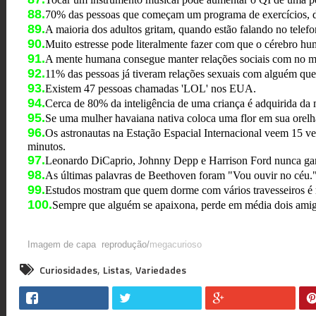
88.
70% das pessoas que começam um programa de exercícios, d
89.
A maioria dos adultos gritam, quando estão falando no telefo
90.
Muito estresse pode literalmente fazer com que o cérebro hu
91.
A mente humana consegue manter relações sociais com no 
92.
11% das pessoas já tiveram relações sexuais com alguém qu
93.
Existem 47 pessoas chamadas 'LOL' nos EUA.
94.
Cerca de 80% da inteligência de uma criança é adquirida da 
95.
Se uma mulher havaiana nativa coloca uma flor em sua orelha d
96.
Os astronautas na Estação Espacial Internacional veem 15 v
minutos.
97.
Leonardo DiCaprio, Johnny Depp e Harrison Ford nunca ga
98.
As últimas palavras de Beethoven foram "Vou ouvir no céu.
99.
Estudos mostram que quem dorme com vários travesseiros é m
100.
Sempre que alguém se apaixona, perde em média dois amig
Imagem de capa reprodução/
megacurioso
,
,
Curiosidades
Listas
Variedades