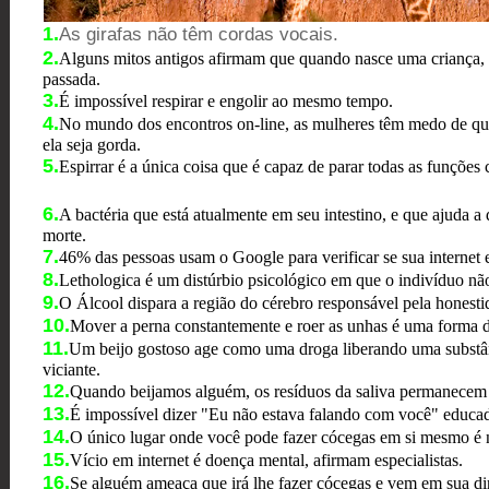
1.
As girafas não têm cordas vocais.
2.
Alguns mitos antigos afirmam que quando nasce uma criança, e
passada.
3.
É impossível respirar e engolir ao mesmo tempo.
4.
No mundo dos encontros on-line, as mulheres têm medo de que 
ela seja gorda.
5.
Espirrar é a única coisa que é capaz de parar todas as funções 
6.
A bactéria que está atualmente em seu intestino, e que ajuda a 
morte.
7.
46% das pessoas usam o Google para verificar se sua internet 
8.
Lethologica é um distúrbio psicológico em que o indivíduo nã
9.
O Álcool dispara a região do cérebro responsável pela honesti
10.
Mover a perna constantemente e roer as unhas é uma forma de
11.
Um beijo gostoso age como uma droga liberando uma substânc
viciante.
12.
Quando beijamos alguém, os resíduos da saliva permanecem e
13.
É impossível dizer "Eu não estava falando com você" educa
14.
O único lugar onde você pode fazer cócegas em si mesmo é 
15.
Vício em internet é doença mental, afirmam especialistas.
16.
Se alguém ameaça que irá lhe fazer cócegas e vem em sua di