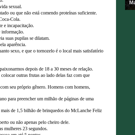
o.
Ma
vida sexual.
tado ou que não está comendo proteínas suficiente.
Coca-Cola.
e e incapacitação.
 informação.
 suas pupilas se dilatam.
ela aparência.
nto sexo, e que o tornozelo é o local mais satisfatório
aixonarmos depois de 18 a 30 meses de relação.
colocar outras frutas ao lado delas faz com que
ar com seu próprio gênero. Homens com homens,
ano para preencher um milhão de páginas de uma
 mais de 1,5 bilhão de brinquedos do McLanche Feliz
aberto ou não apenas pelo cheiro dele.
s mulheres 23 segundos.
ssoa em até 5 pontos.