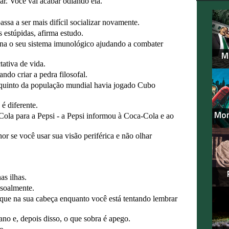
r. Você vai acabar odiando ela.
sa a ser mais difícil socializar novamente.
 estúpidas, afirma estudo.
ona o seu sistema imunológico ajudando a combater
M
ativa de vida.
ndo criar a pedra filosofal.
 quinto da população mundial havia jogado Cubo
é diferente.
Mon
Cola para a Pepsi - a Pepsi informou à Coca-Cola e ao
r se você usar sua visão periférica e não olhar
as ilhas.
soalmente.
ue na sua cabeça enquanto você está tentando lembrar
o e, depois disso, o que sobra é apego.