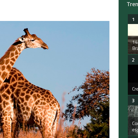
Tre
14
Bra
Cr
Co
es