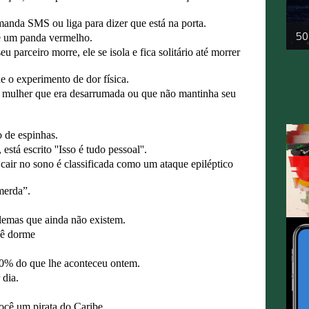
anda SMS ou liga para dizer que está na porta.
50
 é um panda vermelho.
parceiro morre, ele se isola e fica solitário até morrer
 o experimento de dor física.
a mulher que era desarrumada ou que não mantinha seu
 de espinhas.
tá escrito ''Isso é tudo pessoal''.
 cair no sono é classificada como um ataque epiléptico
merda”.
lemas que ainda não existem.
cê dorme
60% do que lhe aconteceu ontem.
 dia.
ocê um pirata do Caribe.