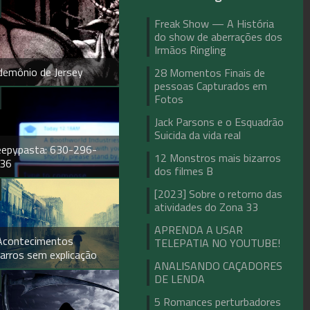
Freak Show — A História
do show de aberrações dos
Irmãos Ringling
demônio de Jersey
28 Momentos Finais de
pessoas Capturados em
Fotos
Jack Parsons e o Esquadrão
Suicida da vida real
eepypasta: 630-296-
12 Monstros mais bizarros
36
dos filmes B
[2023] Sobre o retorno das
atividades do Zona 33
APRENDA A USAR
Acontecimentos
TELEPATIA NO YOUTUBE!
zarros sem explicação
ANALISANDO CAÇADORES
DE LENDA
5 Romances perturbadores