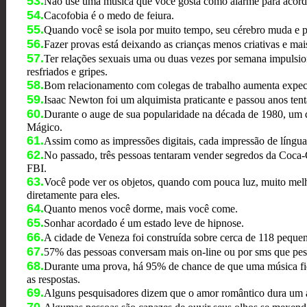
53.
Não use uma música que você gosta como alarme para acorda
54.
Cacofobia é o medo de feiura.
55.
Quando você se isola por muito tempo, seu cérebro muda e pas
56.
Fazer provas está deixando as crianças menos criativas e mais
57.
Ter relações sexuais uma ou duas vezes por semana impulsi
resfriados e gripes.
58.
Bom relacionamento com colegas de trabalho aumenta expect
59.
Isaac Newton foi um alquimista praticante e passou anos tenta
60.
Durante o auge de sua popularidade na década de 1980, um
Mágico.
61.
Assim como as impressões digitais, cada impressão de língua 
62.
No passado, três pessoas tentaram vender segredos da Coca-
FBI.
63.
Você pode ver os objetos, quando com pouca luz, muito melho
diretamente para eles.
64.
Quanto menos você dorme, mais você come.
65.
Sonhar acordado é um estado leve de hipnose.
66.
A cidade de Veneza foi construída sobre cerca de 118 pequen
67.
57% das pessoas conversam mais on-line ou por sms que pes
68.
Durante uma prova, há 95% de chance de que uma música fiq
as respostas.
69.
Alguns pesquisadores dizem que o amor romântico dura um an
70.