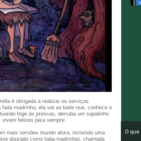
lla é obrigada a realizar os serviços
fada madrinha, ela vai ao baile real, conhece o
 Quando foge às pressas, derruba um sapatinho
os vivem felizes para sempre.
O que 
com mais versões mundo afora, incluindo uma
peixe dourado como fada-madrinha), chamada