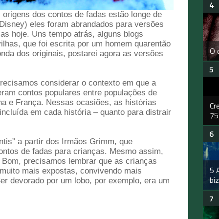
s origens dos contos de fadas estão longe de
 Disney) eles foram abrandados para versões
as hoje. Uns tempo atrás, alguns blogs
vilhas, que foi escrita por um homem quarentão
O 
nda dos originais, postarei agora as versões
recisamos considerar o contexto em que a
eram contos populares entre populações de
a e França. Nessas ocasiões, as histórias
Cr
incluída em cada história – quanto para distrair
75
tis” a partir dos Irmãos Grimm, que
ontos de fadas para crianças. Mesmo assim,
? Bom, precisamos lembrar que as crianças
5 
uito mais expostas, convivendo mais
bi
Ser devorado por um lobo, por exemplo, era um