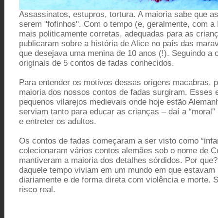
Assassinatos, estupros, tortura. A maioria sabe que a
serem "fofinhos". Com o tempo (e, geralmente, com a
mais politicamente corretas, adequadas para as crianç
publicaram sobre a história de Alice no país das mara
que desejava uma menina de 10 anos (!). Seguindo a o
originais de 5 contos de fadas conhecidos.
Para entender os motivos dessas origens macabras, p
maioria dos nossos contos de fadas surgiram. Esses 
pequenos vilarejos medievais onde hoje estão Alemanh
serviam tanto para educar as crianças – daí a “moral” 
e entreter os adultos.
Os contos de fadas começaram a ser visto como “infan
colecionaram vários contos alemães sob o nome de C
mantiveram a maioria dos detalhes sórdidos. Por que
daquele tempo viviam em um mundo em que estavam m
diariamente e de forma direta com violência e morte. 
risco real.