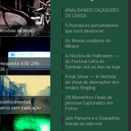
ANALISANDO CAÇADORES
DE LENDA
5 Romances perturbadores
demônio de Jersey
que você deveria ler
As Bruxas voadoras do
México
A História do Halloween —
do Festival Celta do
eepypasta: 630-296-
Samhain até os dias de hoje
36
Freak Show — A História
do show de aberrações dos
Irmãos Ringling
28 Momentos Finais de
Acontecimentos
pessoas Capturados em
zarros sem explicação
Fotos
Jack Parsons e o Esquadrão
Suicida da vida real