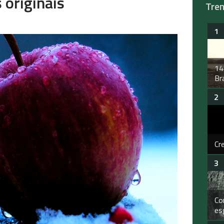
 originais
Tre
14
Bra
Cr
Co
es