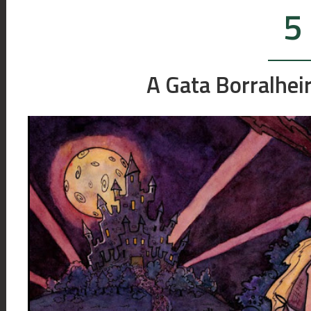
5
A Gata Borralheir