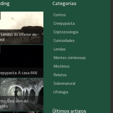
nding
Categorias
Contos
Creepypasta
Criptozoologia
 Lendas do interior do
sil
Curiosidades
Lendas
Mentes criminosas
Mistérios
eepypasta: A casa 666
Relatos
Sobrenatural
Ufologia
nto: Eles vêm do
goto
Últimos artigos