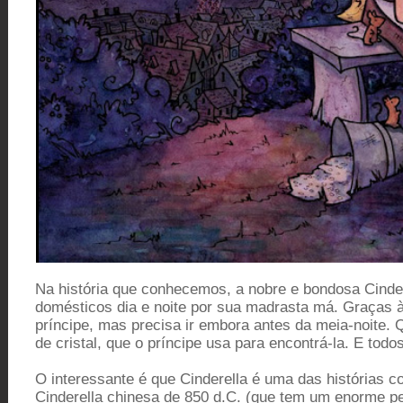
Na história que conhecemos, a nobre e bondosa Cindere
domésticos dia e noite por sua madrasta má. Graças à 
príncipe, mas precisa ir embora antes da meia-noite.
de cristal, que o príncipe usa para encontrá-la. E tod
O interessante é que Cinderella é uma das histórias 
Cinderella chinesa de 850 d.C. (que tem um enorme 