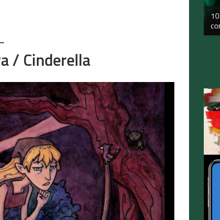
10
co
a / Cinderella