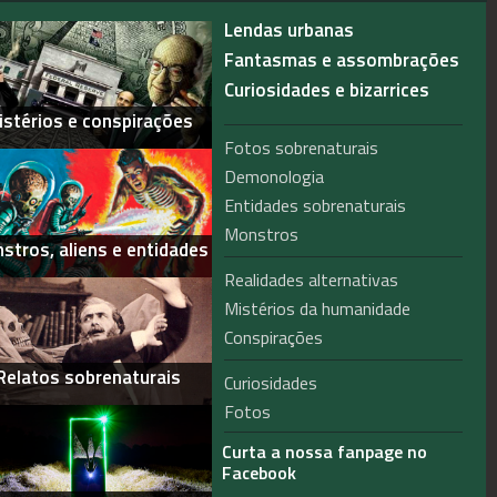
Lendas urbanas
Fantasmas e assombrações
Curiosidades e bizarrices
istérios e conspirações
Fotos sobrenaturais
Demonologia
Entidades sobrenaturais
Monstros
stros, aliens e entidades
Realidades alternativas
Mistérios da humanidade
Conspirações
Relatos sobrenaturais
Curiosidades
Fotos
Curta a nossa fanpage no
Facebook