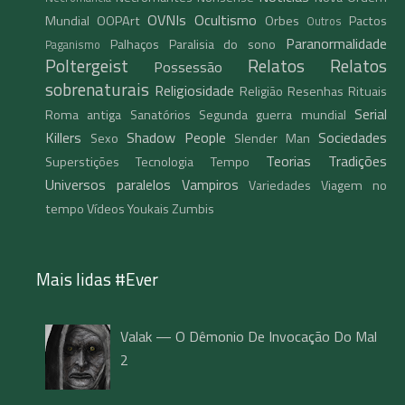
OVNIs
Ocultismo
Mundial
OOPArt
Orbes
Pactos
Outros
Paranormalidade
Palhaços
Paralisia do sono
Paganismo
Poltergeist
Relatos
Relatos
Possessão
sobrenaturais
Religiosidade
Religião
Resenhas
Rituais
Serial
Roma antiga
Sanatórios
Segunda guerra mundial
Killers
Shadow People
Sociedades
Sexo
Slender Man
Teorias
Tradições
Superstições
Tecnologia
Tempo
Universos paralelos
Vampiros
Variedades
Viagem no
tempo
Vídeos
Youkais
Zumbis
Mais lidas #Ever
Valak — O Dêmonio De Invocação Do Mal
2