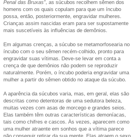
Penal das Bruxas”
, as súcubos recolhem sêmen dos
homens com os quais copulam para que um íncubo
possa, então, posteriormente, engravidar mulheres.
Crianças assim nascidas eram para ser supostamente
mais suscetíveis às influências de demônios.
Em algumas crenças, a súcubo se metamorfosearia no
íncubo com o seu sêmen recém-colhido, pronto para
engravidar suas vítimas. Deve-se levar em conta a
crença de que demônios não podem se reproduzir
naturalmente. Porém, o íncubo poderia engravidar uma
mulher a partir do sêmen obtido no ataque da súcubo.
A aparência da súcubos varia, mas, em geral, elas são
descritas como detentoras de uma sedutora beleza,
muitas vezes com asas de morcego e grandes seios.
Elas também têm outras características demoníacas,
tais como chifres e cascos. Às vezes, aparecem como
uma mulher atraente em sonhos que a vítima parece
não conseguir retirar da sua mente. Elas atraem o sexo