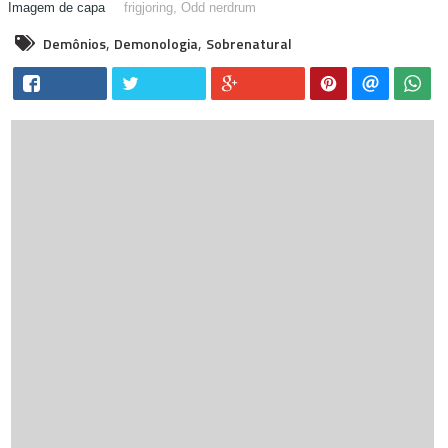
frigjoring,
Odd nerdrum
,
,
Demônios
Demonologia
Sobrenatural