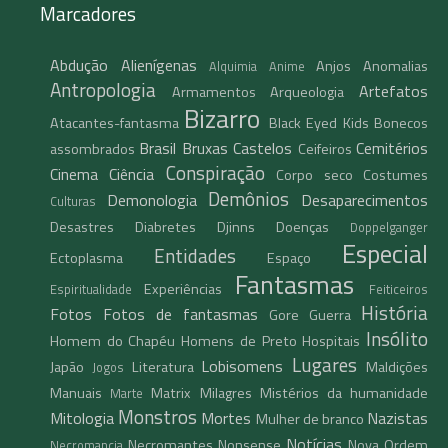
Marcadores
Abdução
Alienígenas
Anjos
Anomalias
Alquimia
Anime
Antropologia
Artefatos
Armamentos
Arqueologia
Bizarro
Atacantes-fantasma
Black Eyed Kids
Bonecos
Brasil
Bruxas
Castelos
Cemitérios
assombrados
Ceifeiros
Conspiração
Cinema
Ciência
Corpo seco
Costumes
Demônios
Demonologia
Desaparecimentos
Culturas
Desastres
Diabretes
Djinns
Doenças
Doppelganger
Especial
Entidades
Ectoplasma
Espaço
Fantasmas
Experiências
Espiritualidade
Feiticeiros
História
Fotos
Fotos de fantasmas
Gore
Guerra
Insólito
Homem do Chapéu
Homens de Preto
Hospitais
Lugares
Lobisomens
Japão
Literatura
Maldições
Jogos
Manuais
Matrix
Milagres
Mistérios da humanidade
Marte
Monstros
Mitologia
Mortes
Nazistas
Mulher de branco
Notícias
Necromantes
Nonsense
Nova Ordem
Necromancia