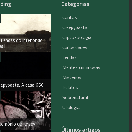
nding
Categorias
Contos
Creepypasta
Criptozoologia
 Lendas do interior do
sil
Curiosidades
Lendas
Mentes criminosas
Mistérios
eepypasta: A casa 666
Relatos
Sobrenatural
Ufologia
demônio de Jersey
Últimos artigos