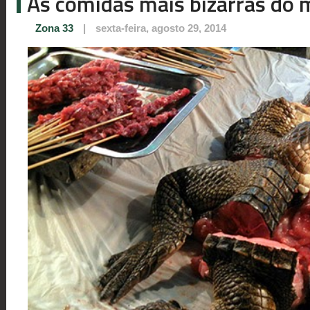
As comidas mais bizarras do
Zona 33
|
sexta-feira, agosto 29, 2014