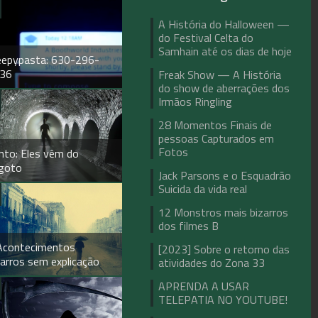
A História do Halloween —
do Festival Celta do
Samhain até os dias de hoje
eepypasta: 630-296-
36
Freak Show — A História
do show de aberrações dos
Irmãos Ringling
28 Momentos Finais de
pessoas Capturados em
Fotos
nto: Eles vêm do
goto
Jack Parsons e o Esquadrão
Suicida da vida real
12 Monstros mais bizarros
dos filmes B
Acontecimentos
[2023] Sobre o retorno das
zarros sem explicação
atividades do Zona 33
APRENDA A USAR
TELEPATIA NO YOUTUBE!