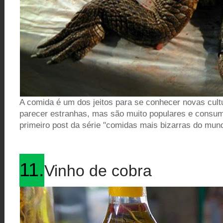
A comida é um dos jeitos para se conhecer novas cult
parecer estranhas, mas são muito populares e consum
primeiro post da série "comidas mais bizarras do mun
11.
Vinho de cobra