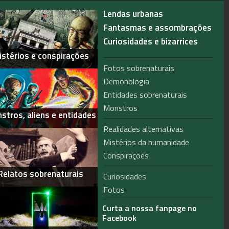
Lendas urbanas
Fantasmas e assombrações
Curiosidades e bizarrices
istérios e conspirações
Fotos sobrenaturais
Demonologia
Entidades sobrenaturais
Monstros
stros, aliens e entidades
Realidades alternativas
Mistérios da humanidade
Conspirações
Relatos sobrenaturais
Curiosidades
Fotos
Curta a nossa fanpage no
Facebook