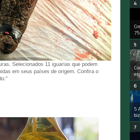
Cr
75
uras. Selecionados 11 iguarias que podem
Co
idas em seus países de origem. Confira o
es
do."
5 
bi