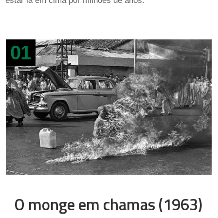
estar lá em cima por milhões de anos.
01
O monge em chamas (1963)