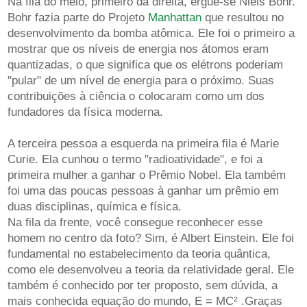
Na fila do meio, primeiro da direita, ergue-se Niels Bohr.
Bohr fazia parte do Projeto
Manhattan
que resultou no
desenvolvimento da bomba atômica. Ele foi o primeiro a
mostrar que os níveis de energia nos átomos eram
quantizadas, o que significa que os elétrons poderiam
"pular" de um nível de energia para o próximo. Suas
contribuições à ciência o colocaram como um dos
fundadores da física moderna.
A terceira pessoa a esquerda na primeira fila é Marie
Curie. Ela cunhou o termo "radioatividade", e foi a
primeira mulher a ganhar o Prêmio Nobel. Ela também
foi uma das poucas pessoas à ganhar um prêmio em
duas disciplinas, química e física.
Na fila da frente, você consegue reconhecer esse
homem no centro da foto? Sim, é Albert Einstein. Ele foi
fundamental no estabelecimento da teoria quântica,
como ele desenvolveu a teoria da relatividade geral. Ele
também é conhecido por ter proposto, sem dúvida, a
mais conhecida equação do mundo, E = MC² .Graças