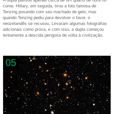
A dupla passou apenas cerca de um quarto de hora no
cume. Hillary, em seguida, tirou a foto famosa de
Tenzing posando com seu machado de gelo, mas
quando Tenzing pediu para devolver o favor, o
neozelandês se recusou. Levaram algumas fotografias
adicionais como prova, e com isso, a dupla começou
lentamente a descida perigosa de volta à civilização.
05