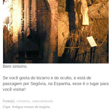
Bem sinistro.
Se você gosta do bizarro e do oculto, e está de
passagem por Segóvia, na Espanha, esse é o lugar para
você visitar!
Fonte(s)
misterios
,
sabesdedonde
Capa Antiguo museo de brujeria