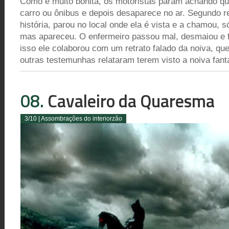
Como é muito bonita, os motoristas param achando q
carro ou ônibus e depois desaparece no ar. Segundo r
história, parou no local onde ela é vista e a chamou,
mas apareceu. O enfermeiro passou mal, desmaiou e fo
isso ele colaborou com um retrato falado da noiva, q
outras testemunhas relataram terem visto a noiva fan
08.
Cavaleiro da Quaresma
3/10 | Assombrações do interiorzão