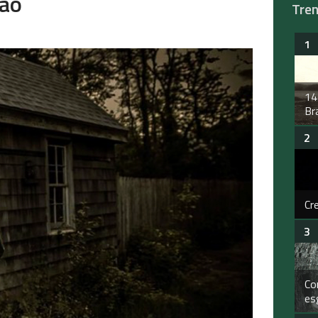
zão
Tre
14
Bra
Cr
Co
es