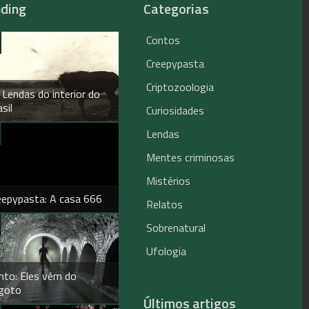
nding
Categorias
Contos
Creepypasta
Criptozoologia
 Lendas do interior do
sil
Curiosidades
Lendas
Mentes criminosas
Mistérios
eepypasta: A casa 666
Relatos
Sobrenatural
Ufologia
nto: Eles vêm do
goto
Últimos artigos