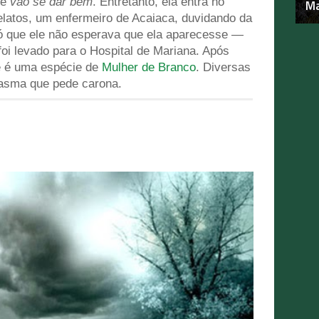
ue
vão se dar bem
. Entretanto, ela entra no
Ma
elatos, um enfermeiro de Acaiaca, duvidando da
 só que ele não esperava que ela aparecesse —
i levado para o Hospital de Mariana. Após
ue é uma espécie de
Mulher de Branco
. Diversas
tasma que pede carona.