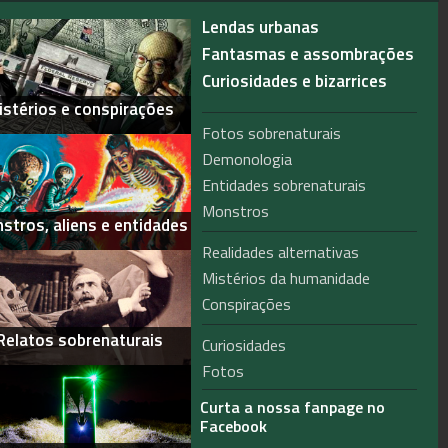
Lendas urbanas
Fantasmas e assombrações
Curiosidades e bizarrices
istérios e conspirações
Fotos sobrenaturais
Demonologia
Entidades sobrenaturais
Monstros
stros, aliens e entidades
Realidades alternativas
Mistérios da humanidade
Conspirações
Relatos sobrenaturais
Curiosidades
Fotos
Curta a nossa fanpage no
Facebook