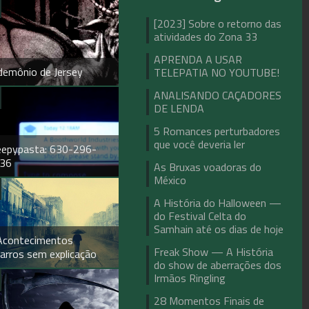
[2023] Sobre o retorno das
atividades do Zona 33
APRENDA A USAR
demônio de Jersey
TELEPATIA NO YOUTUBE!
ANALISANDO CAÇADORES
DE LENDA
5 Romances perturbadores
que você deveria ler
eepypasta: 630-296-
36
As Bruxas voadoras do
México
A História do Halloween —
do Festival Celta do
Samhain até os dias de hoje
Acontecimentos
Freak Show — A História
zarros sem explicação
do show de aberrações dos
Irmãos Ringling
28 Momentos Finais de