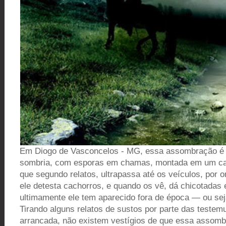
Em Diogo de Vasconcelos - MG, essa assombração é f
sombria, com esporas em chamas, montada em um ca
que segundo relatos, ultrapassa até os veículos, por
ele detesta cachorros, e quando os vê, dá chicotadas 
ultimamente ele tem aparecido fora de época — ou se
Tirando alguns relatos de sustos por parte das teste
arrancada, não existem vestígios de que essa assom