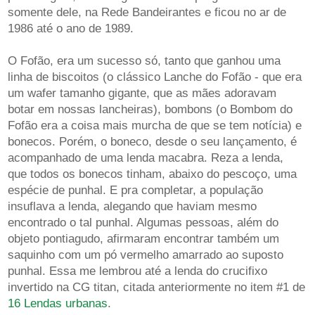
somente dele, na Rede Bandeirantes e ficou no ar de
1986 até o ano de 1989.
O Fofão, era um sucesso só, tanto que ganhou uma
linha de biscoitos (o clássico Lanche do Fofão - que era
um wafer tamanho gigante, que as mães adoravam
botar em nossas lancheiras), bombons (o Bombom do
Fofão era a coisa mais murcha de que se tem notícia) e
bonecos. Porém, o boneco, desde o seu lançamento, é
acompanhado de uma lenda macabra. Reza a lenda,
que todos os bonecos tinham, abaixo do pescoço, uma
espécie de punhal. E pra completar, a população
insuflava a lenda, alegando que haviam mesmo
encontrado o tal punhal. Algumas pessoas, além do
objeto pontiagudo, afirmaram encontrar também um
saquinho com um pó vermelho amarrado ao suposto
punhal. Essa me lembrou até a lenda do crucifixo
invertido na CG titan, citada anteriormente no item #1 de
16 Lendas urbanas
.