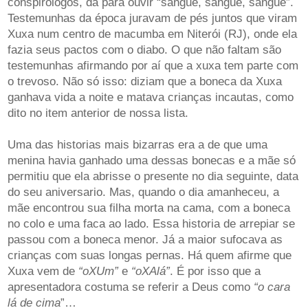
conspirólogos, da para ouvir “sangue, sangue, sangue”.
Testemunhas da época juravam de pés juntos que viram
Xuxa num centro de macumba em Niterói (RJ), onde ela
fazia seus pactos com o diabo. O que não faltam são
testemunhas afirmando por aí que a xuxa tem parte com
o trevoso. Não só isso: diziam que a boneca da Xuxa
ganhava vida a noite e matava crianças incautas, como
dito no item anterior de nossa lista.
Uma das historias mais bizarras era a de que uma
menina havia ganhado uma dessas bonecas e a mãe só
permitiu que ela abrisse o presente no dia seguinte, data
do seu aniversario. Mas, quando o dia amanheceu, a
mãe encontrou sua filha morta na cama, com a boneca
no colo e uma faca ao lado. Essa historia de arrepiar se
passou com a boneca menor. Já a maior sufocava as
crianças com suas longas pernas. Há quem afirme que
Xuxa vem de
“oXUm”
e
“oXAlá”
. É por isso que a
apresentadora costuma se referir a Deus como
“o cara
lá de cima
”…