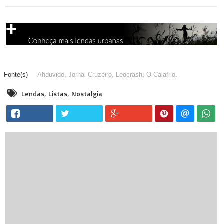
Ahduvido
,
Jornal Cruzeiro
,
Leocrash
,
O Calafrio
.
,
,
Lendas
Listas
Nostalgia