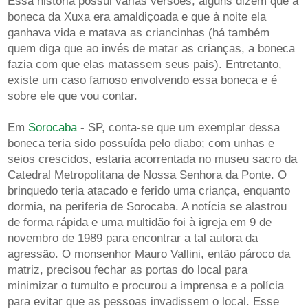
Essa história possui várias versões, alguns dizem que a
boneca da Xuxa era amaldiçoada e que à noite ela
ganhava vida e matava as criancinhas (há também
quem diga que ao invés de matar as crianças, a boneca
fazia com que elas matassem seus pais). Entretanto,
existe um caso famoso envolvendo essa boneca e é
sobre ele que vou contar.
Em
Sorocaba
- SP, conta-se que um exemplar dessa
boneca teria sido possuída pelo diabo; com unhas e
seios crescidos, estaria acorrentada no museu sacro da
Catedral Metropolitana de Nossa Senhora da Ponte. O
brinquedo teria atacado e ferido uma criança, enquanto
dormia, na periferia de Sorocaba. A notícia se alastrou
de forma rápida e uma multidão foi à igreja em 9 de
novembro de 1989 para encontrar a tal autora da
agressão. O monsenhor Mauro Vallini, então pároco da
matriz, precisou fechar as portas do local para
minimizar o tumulto e procurou a imprensa e a polícia
para evitar que as pessoas invadissem o local. Esse