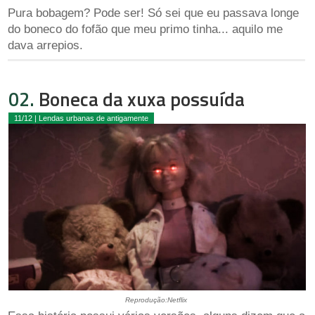
Pura bobagem? Pode ser! Só sei que eu passava longe
do boneco do fofão que meu primo tinha... aquilo me
dava arrepios.
02.
Boneca da xuxa possuída
11/12 | Lendas urbanas de antigamente
Reprodução:Netflix