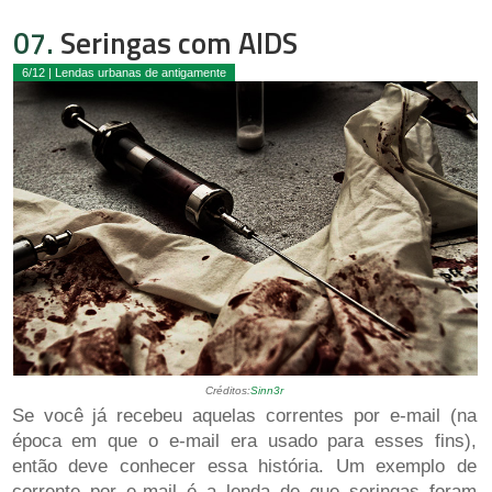
07.
Seringas com AIDS
6/12 | Lendas urbanas de antigamente
Créditos:
Sinn3r
Se você já recebeu aquelas correntes por e-mail (na
época em que o e-mail era usado para esses fins),
então deve conhecer essa história. Um exemplo de
corrente por e-mail é a lenda de que seringas foram