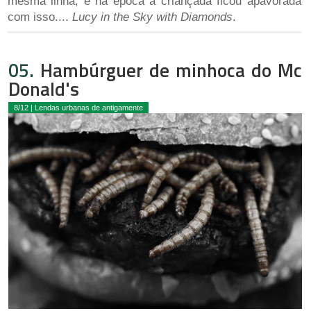
mesma linha, e na época a criançada ficou apavorada
com isso....
Lucy in the Sky with Diamonds
.
05.
Hambúrguer de minhoca do Mc
Donald's
8/12 | Lendas urbanas de antigamente