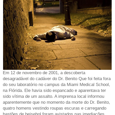
Em 12 de novembro de 2001, a descoberta
desagradável do cadáver do Dr. Benito Que foi feita fora
do seu laboratório no campus da Miami Medical School,
na Flórida. Ele havia sido espancado e aparentava ter
sido vítima de um assalto. A imprensa local informou
aparentemente que no momento da morte do Dr. Benito,
quatro homens vestindo roupas escuras e carregando
bastões de beisebol foram avistados nas imediações.