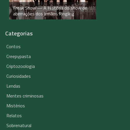
Freak Show — A História do show de
aberrações dos Irmãos Ringling
Categorias
Contos
Creepypasta
Criptozoologia
Curiosidades
Lendas
Mentes criminosas
Mistérios
Relatos
Sobrenatural