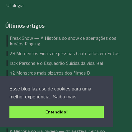
Ufologia
Últimos artigos
Freak Show — A História do show de aberrações dos
Irmãos Ringling
28 Momentos Finais de pessoas Capturados em Fotos
Jack Parsons e o Esquadrão Suicida da vida real
12 Monstros mais bizarros dos filmes B
[2023] Sobre o retorno das atividades do Zona 33
Esse blog faz uso de cookies para uma
APRENDA A USAR TELEPATIA NO YOUTUBE!
melhor experiência.
Saiba mais
ANALISANDO CAÇADORES DE LENDA
5 Romances perturbadores que você deveria ler
Entendido!
As Bruxas voadoras do México
A História do Halloween — do Festival Celta do