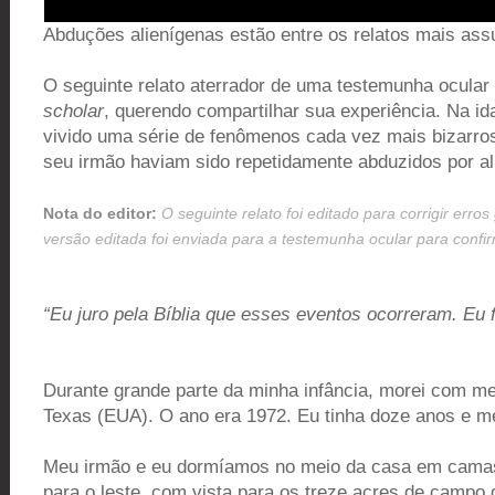
Abduções alienígenas estão entre os relatos mais ass
O seguinte relato aterrador de uma testemunha ocula
scholar
, querendo compartilhar sua experiência. Na id
vivido uma série de fenômenos cada vez mais bizarro
seu irmão haviam sido repetidamente abduzidos por al
O seguinte relato foi editado para corrigir erro
versão editada foi enviada para a testemunha ocular para confi
“Eu juro pela Bíblia que esses eventos ocorreram. Eu f
Durante grande parte da minha infância, morei com m
Texas (EUA). O ano era 1972. Eu tinha doze anos e m
Meu irmão e eu dormíamos no meio da casa em camas d
para o leste, com vista para os treze acres de campo