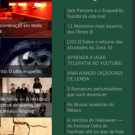
Jack Parsons e o Esquadrão
Suicida da vida real
sombração em Wells
12 Monstros mais bizarros
l
dos filmes B
[2023] Sobre o retorno das
atividades do Zona 33
APRENDA A USAR
TELEPATIA NO YOUTUBE!
nto: O olho esquerdo
ANALISANDO CAÇADORES
DE LENDA
5 Romances perturbadores
que você deveria ler
eak Show — A História
As Bruxas voadoras do
 show de aberrações
México
s Irmãos Ringling
A História do Halloween —
do Festival Celta do
Samhain até os dias de hoje