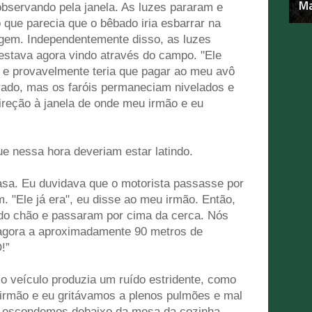
Ma
servando pela janela. As luzes pararam e
que parecia que o bêbado iria esbarrar na
agem. Independentemente disso, as luzes
estava agora vindo através do campo. "Ele
 e provavelmente teria que pagar ao meu avô
rado, mas os faróis permaneciam nivelados e
reção à janela de onde meu irmão e eu
 nessa hora deveriam estar latindo.
asa. Eu duvidava que o motorista passasse por
 "Ele já era", eu disse ao meu irmão. Então,
 do chão e passaram por cima da cerca. Nós
agora a aproximadamente 90 metros de
!”
o veículo produzia um ruído estridente, como
u irmão e eu gritávamos a plenos pulmões e mal
s escondemos debaixo da mesa da cozinha.