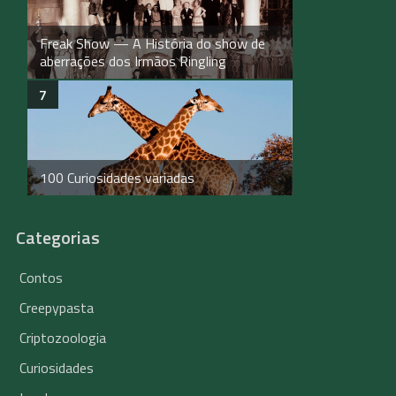
Freak Show — A História do show de
aberrações dos Irmãos Ringling
100 Curiosidades variadas
Categorias
Contos
Creepypasta
Criptozoologia
Curiosidades