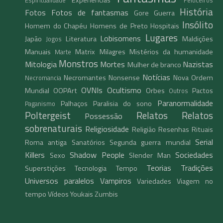
História
Fotos
Fotos de fantasmas
Gore
Guerra
Insólito
Homem do Chapéu
Homens de Preto
Hospitais
Lugares
Lobisomens
Japão
Literatura
Maldições
Jogos
Manuais
Matrix
Milagres
Mistérios da humanidade
Marte
Monstros
Mitologia
Mortes
Nazistas
Mulher de branco
Notícias
Necromantes
Nonsense
Nova Ordem
Necromancia
OVNIs
Ocultismo
Mundial
OOPArt
Orbes
Pactos
Outros
Paranormalidade
Palhaços
Paralisia do sono
Paganismo
Poltergeist
Relatos
Relatos
Possessão
sobrenaturais
Religiosidade
Religião
Resenhas
Rituais
Serial
Roma antiga
Sanatórios
Segunda guerra mundial
Killers
Shadow People
Sociedades
Sexo
Slender Man
Teorias
Tradições
Superstições
Tecnologia
Tempo
Universos paralelos
Vampiros
Variedades
Viagem no
tempo
Vídeos
Youkais
Zumbis