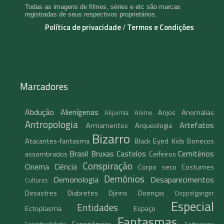
Todas as imagens de filmes, séries e etc são marcas
registradas de seus respectivos proprietários.
Política de privacidade
/
Termos e Condições
Marcadores
Abdução
Alienígenas
Anjos
Anomalias
Alquimia
Anime
Antropologia
Artefatos
Armamentos
Arqueologia
Bizarro
Atacantes-fantasma
Black Eyed Kids
Bonecos
Brasil
Bruxas
Castelos
Cemitérios
assombrados
Ceifeiros
Conspiração
Cinema
Ciência
Corpo seco
Costumes
Demônios
Demonologia
Desaparecimentos
Culturas
Desastres
Diabretes
Djinns
Doenças
Doppelganger
Especial
Entidades
Ectoplasma
Espaço
Fantasmas
Experiências
Espiritualidade
Feiticeiros