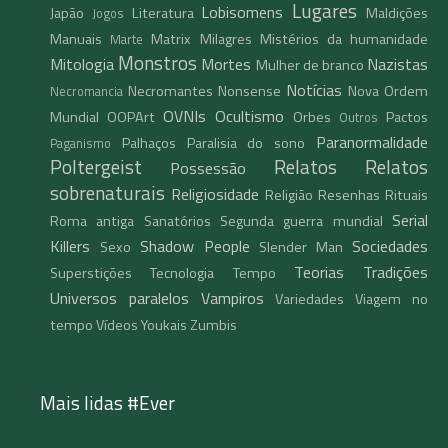
Lugares
Lobisomens
Japão
Literatura
Maldições
Jogos
Manuais
Matrix
Milagres
Mistérios da humanidade
Marte
Monstros
Mitologia
Mortes
Nazistas
Mulher de branco
Notícias
Necromantes
Nonsense
Nova Ordem
Necromancia
OVNIs
Ocultismo
Mundial
OOPArt
Orbes
Pactos
Outros
Paranormalidade
Palhaços
Paralisia do sono
Paganismo
Poltergeist
Relatos
Relatos
Possessão
sobrenaturais
Religiosidade
Religião
Resenhas
Rituais
Serial
Roma antiga
Sanatórios
Segunda guerra mundial
Killers
Shadow People
Sociedades
Sexo
Slender Man
Teorias
Tradições
Superstições
Tecnologia
Tempo
Universos paralelos
Vampiros
Variedades
Viagem no
tempo
Vídeos
Youkais
Zumbis
Mais lidas #Ever