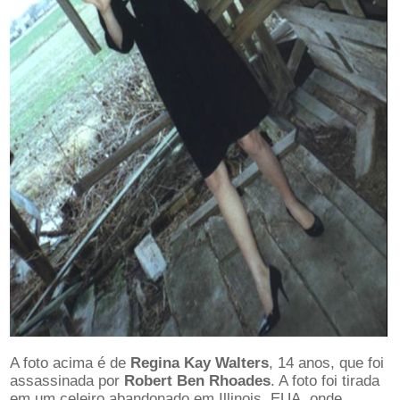
A foto acima é de
Regina Kay Walters
, 14 anos, que foi
assassinada por
Robert Ben Rhoades
. A foto foi tirada
em um celeiro abandonado em Illinois, EUA, onde