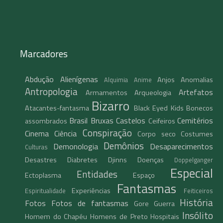
Marcadores
Abdução
Alienígenas
Anjos
Anomalias
Alquimia
Anime
Antropologia
Artefatos
Armamentos
Arqueologia
Bizarro
Atacantes-fantasma
Black Eyed Kids
Bonecos
Brasil
Bruxas
Castelos
Cemitérios
assombrados
Ceifeiros
Conspiração
Cinema
Ciência
Corpo seco
Costumes
Demônios
Demonologia
Desaparecimentos
Culturas
Desastres
Diabretes
Djinns
Doenças
Doppelganger
Especial
Entidades
Ectoplasma
Espaço
Fantasmas
Experiências
Espiritualidade
Feiticeiros
História
Fotos
Fotos de fantasmas
Gore
Guerra
Insólito
Homem do Chapéu
Homens de Preto
Hospitais