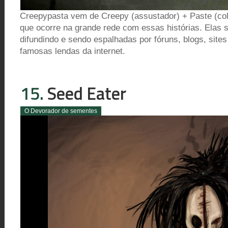
Creepypasta vem de Creepy (assustador) + Paste (cola
que ocorre na grande rede com essas histórias. Elas 
difundindo e sendo espalhadas por fóruns, blogs, site
famosas lendas da internet.
15.
Seed Eater
O Devorador de sementes