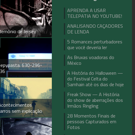
APRENDA A USAR
TELEPATIA NO YOUTUBE!
ANALISANDO CAÇADORES
demônio de Jersey
DE LENDA
5 Romances perturbadores
que você deveria ler
As Bruxas voadoras do
México
eepypasta: 630-296-
36
A História do Halloween —
do Festival Celta do
Samhain até os dias de hoje
Freak Show — A História
do show de aberrações dos
Acontecimentos
Irmãos Ringling
zarros sem explicação
28 Momentos Finais de
pessoas Capturados em
Fotos