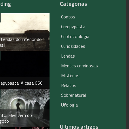
nding
Categorias
Contos
Creepypasta
Criptozoologia
 Lendas do interior do
sil
Curiosidades
Lendas
Mentes criminosas
Mistérios
eepypasta: A casa 666
Relatos
Sobrenatural
Ufologia
nto: Eles vêm do
goto
Últimos artigos