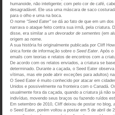
humanoide, não inteligente; com pelo cor de café, cabe
desagradável. Ele usa uma máscara de saco costura
para o olho e uma na boca.
O nome
"Seed Eater"
se dá ao fato de que em um dos
narrava o ataque feito contra sua irmã, pela criatura.
disse, era similar a
um devorador de sementes
(em alu
origem ao nome.
A sua história foi originalmente publicada por Cliff H
única fonte de informação sobre o
Seed Eater
. Após o
emails com teorias e relatos de encontros com a criat
De acordo com os relatos enviados, a criatura se b
determinado. Durante a caçada, o Seed Eater observa 
vítimas, mas ele pode abrir exceções para adultos) na
O Seed Eater é muito conhecido por atacar em cidade
Unidos e possivelmente na fronteira com o Canadá. 
usualmente fora da caçada, quando a criatura já não
indivíduo, movendo seus braços ou fazendo ruídos estr
Em setembro de 2010, Cliff deixou de postar no blog,
o Seed Eater, porém voltou a postar em 5 de abril de 