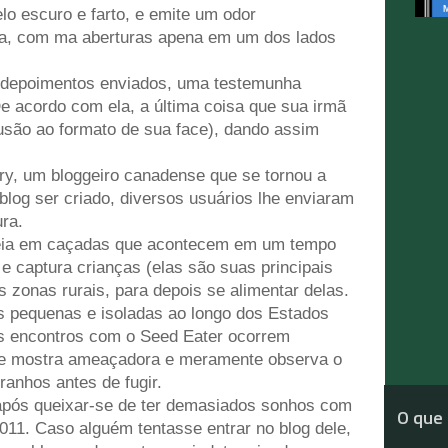
lo escuro e farto, e emite um odor
da, com ma aberturas apena em um dos lados
 depoimentos enviados, uma testemunha
 De acordo com ela, a última coisa que sua irmã
são ao formato de sua face), dando assim
owry, um bloggeiro canadense que se tornou a
 blog ser criado, diversos usuários lhe enviaram
ura.
aseia em caçadas que acontecem em um tempo
e captura crianças (elas são suas principais
s zonas rurais, para depois se alimentar delas.
s pequenas e isoladas ao longo dos Estados
Os encontros com o Seed Eater ocorrem
 se mostra ameaçadora e meramente observa o
anhos antes de fugir.
 após queixar-se de ter demasiados sonhos com
O que 
2011. Caso alguém tentasse entrar no blog dele,