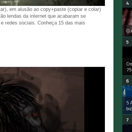
r), em alusão ao copy+paste (copiar e colar)
são lendas da internet que acabaram se
s e redes sociais. Conheça 15 das mais
O 
Cr
75
5 
bi