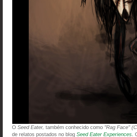
O
Seed Eater,
também conhecido como
"Rag Face
" (C
de relatos postados no blog
Seed Eater Experiences
. 