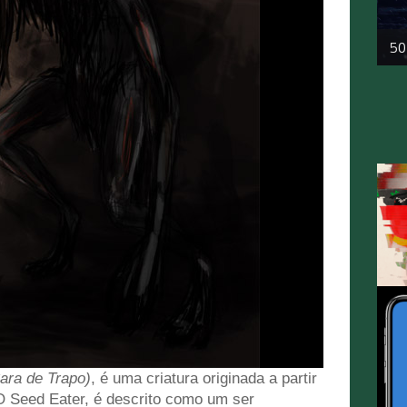
50
ara de Trapo)
, é uma criatura originada a partir
O Seed Eater, é descrito como um ser