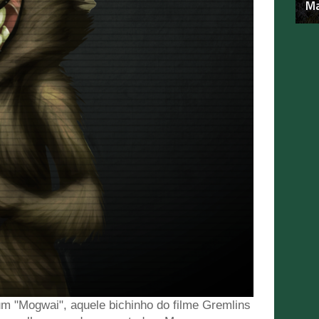
Ma
m "Mogwai", aquele bichinho do filme Gremlins