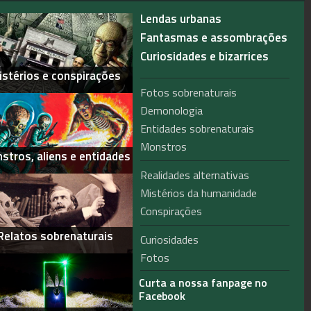
Lendas urbanas
Fantasmas e assombrações
Curiosidades e bizarrices
istérios e conspirações
Fotos sobrenaturais
Demonologia
Entidades sobrenaturais
Monstros
stros, aliens e entidades
Realidades alternativas
Mistérios da humanidade
Conspirações
Relatos sobrenaturais
Curiosidades
Fotos
Curta a nossa fanpage no
Facebook