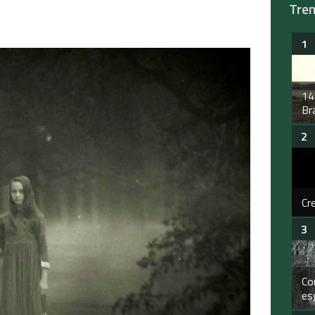
Tre
14
Bra
Cr
Co
es