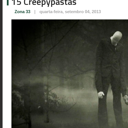
15 Creepypastas
Zona 33
|
quarta-feira, setembro 04, 2013