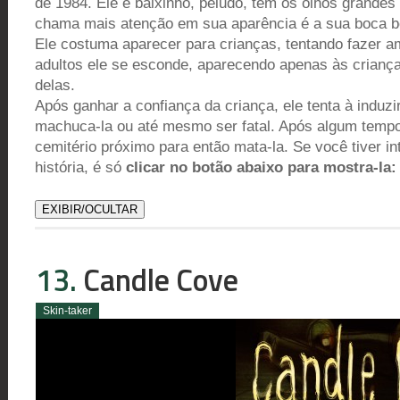
de 1984. Ele é baixinho, peludo, tem os olhos grandes
chama mais atenção em sua aparência é a sua boca b
Ele costuma aparecer para crianças, tentando fazer a
adultos ele se esconde, aparecendo apenas às criança
delas.
Após ganhar a confiança da criança, ele tenta à induzi
machuca-la ou até mesmo ser fatal. Após algum tempo,
cemitério próximo para então mata-la. Se você tiver i
história, é só
clicar no botão abaixo para mostra-la:
EXIBIR/OCULTAR
13.
Candle Cove
Skin-taker