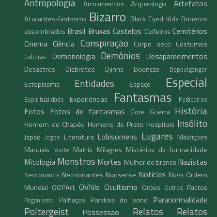
Antropologia
Artefatos
Armamentos
Arqueologia
Bizarro
Atacantes-fantasma
Black Eyed Kids
Bonecos
Brasil
Bruxas
Castelos
Cemitérios
assombrados
Ceifeiros
Conspiração
Cinema
Ciência
Corpo seco
Costumes
Demônios
Demonologia
Desaparecimentos
Culturas
Desastres
Diabretes
Djinns
Doenças
Doppelganger
Especial
Entidades
Ectoplasma
Espaço
Fantasmas
Experiências
Espiritualidade
Feiticeiros
História
Fotos
Fotos de fantasmas
Gore
Guerra
Insólito
Homem do Chapéu
Homens de Preto
Hospitais
Lugares
Lobisomens
Japão
Literatura
Maldições
Jogos
Manuais
Matrix
Milagres
Mistérios da humanidade
Marte
Monstros
Mitologia
Mortes
Nazistas
Mulher de branco
Notícias
Necromantes
Nonsense
Nova Ordem
Necromancia
OVNIs
Ocultismo
Mundial
OOPArt
Orbes
Pactos
Outros
Paranormalidade
Palhaços
Paralisia do sono
Paganismo
Poltergeist
Relatos
Relatos
Possessão