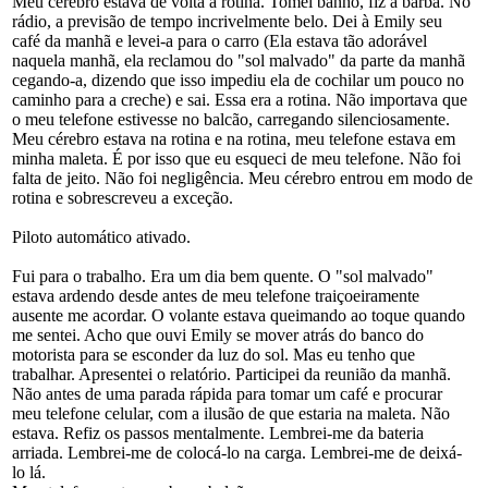
Meu cérebro estava de volta à rotina. Tomei banho, fiz a barba. No
rádio, a previsão de tempo incrivelmente belo. Dei à Emily seu
café da manhã e levei-a para o carro (Ela estava tão adorável
naquela manhã, ela reclamou do "sol malvado" da parte da manhã
cegando-a, dizendo que isso impediu ela de cochilar um pouco no
caminho para a creche) e sai. Essa era a rotina. Não importava que
o meu telefone estivesse no balcão, carregando silenciosamente.
Meu cérebro estava na rotina e na rotina, meu telefone estava em
minha maleta. É por isso que eu esqueci de meu telefone. Não foi
falta de jeito. Não foi negligência. Meu cérebro entrou em modo de
rotina e sobrescreveu a exceção.
Piloto automático ativado.
Fui para o trabalho. Era um dia bem quente. O "sol malvado"
estava ardendo desde antes de meu telefone traiçoeiramente
ausente me acordar. O volante estava queimando ao toque quando
me sentei. Acho que ouvi Emily se mover atrás do banco do
motorista para se esconder da luz do sol. Mas eu tenho que
trabalhar. Apresentei o relatório. Participei da reunião da manhã.
Não antes de uma parada rápida para tomar um café e procurar
meu telefone celular, com a ilusão de que estaria na maleta. Não
estava. Refiz os passos mentalmente. Lembrei-me da bateria
arriada. Lembrei-me de colocá-lo na carga. Lembrei-me de deixá-
lo lá.