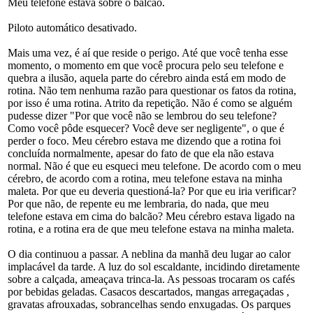
Meu telefone estava sobre o balcão.
Piloto automático desativado.
Mais uma vez, é aí que reside o perigo. Até que você tenha esse
momento, o momento em que você procura pelo seu telefone e
quebra a ilusão, aquela parte do cérebro ainda está em modo de
rotina. Não tem nenhuma razão para questionar os fatos da rotina,
por isso é uma rotina. Atrito da repetição. Não é como se alguém
pudesse dizer "Por que você não se lembrou do seu telefone?
Como você pôde esquecer? Você deve ser negligente", o que é
perder o foco. Meu cérebro estava me dizendo que a rotina foi
concluída normalmente, apesar do fato de que ela não estava
normal. Não é que eu esqueci meu telefone. De acordo com o meu
cérebro, de acordo com a rotina, meu telefone estava na minha
maleta. Por que eu deveria questioná-la? Por que eu iria verificar?
Por que não, de repente eu me lembraria, do nada, que meu
telefone estava em cima do balcão? Meu cérebro estava ligado na
rotina, e a rotina era de que meu telefone estava na minha maleta.
O dia continuou a passar. A neblina da manhã deu lugar ao calor
implacável da tarde. A luz do sol escaldante, incidindo diretamente
sobre a calçada, ameaçava trinca-la. As pessoas trocaram os cafés
por bebidas geladas. Casacos descartados, mangas arregaçadas ,
gravatas afrouxadas, sobrancelhas sendo enxugadas. Os parques