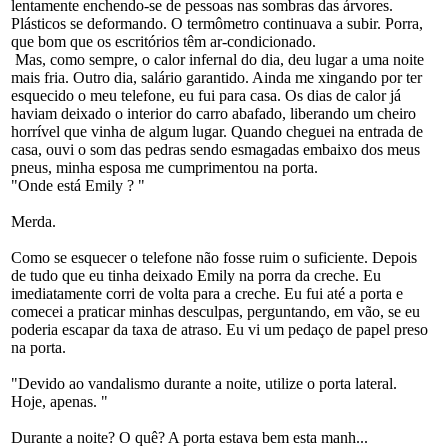
lentamente enchendo-se de pessoas nas sombras das árvores.
Plásticos se deformando. O termômetro continuava a subir. Porra,
que bom que os escritórios têm ar-condicionado.
Mas, como sempre, o calor infernal do dia, deu lugar a uma noite
mais fria. Outro dia, salário garantido. Ainda me xingando por ter
esquecido o meu telefone, eu fui para casa. Os dias de calor já
haviam deixado o interior do carro abafado, liberando um cheiro
horrível que vinha de algum lugar. Quando cheguei na entrada de
casa, ouvi o som das pedras sendo esmagadas embaixo dos meus
pneus, minha esposa me cumprimentou na porta.
"Onde está Emily ? "
Merda.
Como se esquecer o telefone não fosse ruim o suficiente. Depois
de tudo que eu tinha deixado Emily na porra da creche. Eu
imediatamente corri de volta para a creche. Eu fui até a porta e
comecei a praticar minhas desculpas, perguntando, em vão, se eu
poderia escapar da taxa de atraso. Eu vi um pedaço de papel preso
na porta.
"Devido ao vandalismo durante a noite, utilize o porta lateral.
Hoje, apenas. "
Durante a noite? O quê? A porta estava bem esta manh...