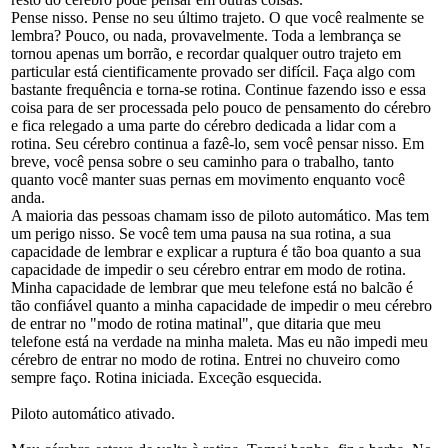
Pense nisso. Pense no seu último trajeto. O que você realmente se
lembra? Pouco, ou nada, provavelmente. Toda a lembrança se
tornou apenas um borrão, e recordar qualquer outro trajeto em
particular está cientificamente provado ser difícil. Faça algo com
bastante frequência e torna-se rotina. Continue fazendo isso e essa
coisa para de ser processada pelo pouco de pensamento do cérebro
e fica relegado a uma parte do cérebro dedicada a lidar com a
rotina. Seu cérebro continua a fazê-lo, sem você pensar nisso. Em
breve, você pensa sobre o seu caminho para o trabalho, tanto
quanto você manter suas pernas em movimento enquanto você
anda.
A maioria das pessoas chamam isso de piloto automático. Mas tem
um perigo nisso. Se você tem uma pausa na sua rotina, a sua
capacidade de lembrar e explicar a ruptura é tão boa quanto a sua
capacidade de impedir o seu cérebro entrar em modo de rotina.
Minha capacidade de lembrar que meu telefone está no balcão é
tão confiável quanto a minha capacidade de impedir o meu cérebro
de entrar no "modo de rotina matinal", que ditaria que meu
telefone está na verdade na minha maleta. Mas eu não impedi meu
cérebro de entrar no modo de rotina. Entrei no chuveiro como
sempre faço. Rotina iniciada. Exceção esquecida.
Piloto automático ativado.