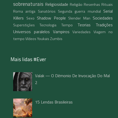
sobrenaturais
Religiosidade
Religião
Resenhas
Rituais
Serial
Roma antiga
Sanatórios
Segunda guerra mundial
Killers
Shadow People
Sociedades
Sexo
Slender Man
Teorias
Tradições
Superstições
Tecnologia
Tempo
Universos paralelos
Vampiros
Variedades
Viagem no
tempo
Vídeos
Youkais
Zumbis
Mais lidas #Ever
Valak — O Dêmonio De Invocação Do Mal
2
15 Lendas Brasileiras