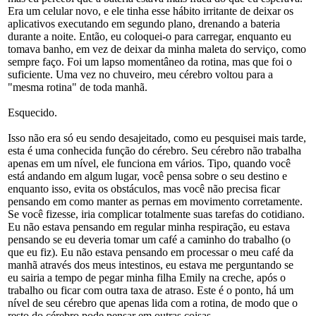
Era um celular novo, e ele tinha esse hábito irritante de deixar os
aplicativos executando em segundo plano, drenando a bateria
durante a noite. Então, eu coloquei-o para carregar, enquanto eu
tomava banho, em vez de deixar da minha maleta do serviço, como
sempre faço. Foi um lapso momentâneo da rotina, mas que foi o
suficiente. Uma vez no chuveiro, meu cérebro voltou para a
"mesma rotina" de toda manhã.
Esquecido.
Isso não era só eu sendo desajeitado, como eu pesquisei mais tarde,
esta é uma conhecida função do cérebro. Seu cérebro não trabalha
apenas em um nível, ele funciona em vários. Tipo, quando você
está andando em algum lugar, você pensa sobre o seu destino e
enquanto isso, evita os obstáculos, mas você não precisa ficar
pensando em como manter as pernas em movimento corretamente.
Se você fizesse, iria complicar totalmente suas tarefas do cotidiano.
Eu não estava pensando em regular minha respiração, eu estava
pensando se eu deveria tomar um café a caminho do trabalho (o
que eu fiz). Eu não estava pensando em processar o meu café da
manhã através dos meus intestinos, eu estava me perguntando se
eu sairia a tempo de pegar minha filha Emily na creche, após o
trabalho ou ficar com outra taxa de atraso. Este é o ponto, há um
nível de seu cérebro que apenas lida com a rotina, de modo que o
resto do cérebro pode pensar em outras coisas.