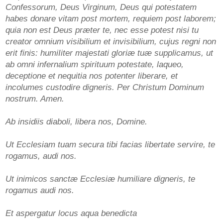
Confessorum, Deus Virginum, Deus qui potestatem
habes donare vitam post mortem, requiem post laborem;
quia non est Deus præter te, nec esse potest nisi tu
creator omnium visibilium et invisibilium, cujus regni non
erit finis: humiIiter majestati gloriæ tuæ supplicamus, ut
ab omni infernalium spirituum potestate, laqueo,
deceptione et nequitia nos potenter liberare, et
incolumes custodire digneris. Per Christum Dominum
nostrum. Amen.
Ab insidiis diaboli, libera nos, Domine.
Ut Ecclesiam tuam secura tibi facias libertate servire, te
rogamus, audi nos.
Ut inimicos sanctæ Ecclesiæ humiliare digneris, te
rogamus audi nos.
Et aspergatur locus aqua benedicta