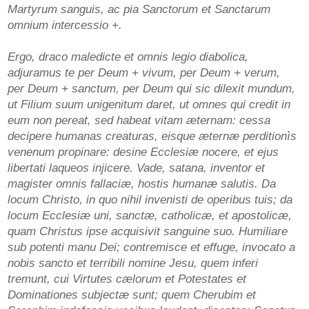
Martyrum sanguis, ac pia Sanctorum et Sanctarum
omnium intercessio +.
Ergo, draco maledicte et omnis legio diabolica,
adjuramus te per Deum + vivum, per Deum + verum,
per Deum + sanctum, per Deum qui sic dilexit mundum,
ut Filium suum unigenitum daret, ut omnes qui credit in
eum non pereat, sed habeat vitam æternam: cessa
decipere humanas creaturas, eisque æternæ perditionìs
venenum propinare: desine Ecclesiæ nocere, et ejus
libertati laqueos injicere. Vade, satana, inventor et
magister omnis fallaciæ, hostis humanæ salutis. Da
locum Christo, in quo nihil invenisti de operibus tuis; da
locum Ecclesiæ uni, sanctæ, catholicæ, et apostolicæ,
quam Christus ipse acquisivit sanguine suo. Humiliare
sub potenti manu Dei; contremisce et effuge, invocato a
nobis sancto et terribili nomine Jesu, quem inferi
tremunt, cui Virtutes cælorum et Potestates et
Dominationes subjectæ sunt; quem Cherubim et