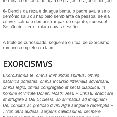
termina com canto de ação de graças, oração e bênção
6-
Depois da reza e da água benta, o padre avalia se o
demônio saiu ou não pelo semblante da pessoa: se ela
estiver calma e demonstrar paz de espírito, sucesso!
Se não der certo, rolam novas sessões
A título de curiosidade, segue-se o ritual de exorcismo
romano completo em latim:
EXORCISMVS
Exorcizamus te, omnis immundus spiritus, omnis
satanica potestas, omnis incursio infernalis adversarii,
omnis legio, omnis congregatio et secta diabolica, in
nomine et virtute Domini Nostri Jesu + Christi, eradicare
et effugare a Dei Ecclesia, ab animabus ad imaginem
Dei conditis ac pretioso divini Agni sanguine redemptis +
. Non ultra audeas, serpens callidissime, decipere