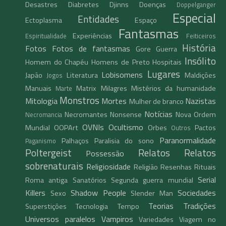
Desastres
Diabretes
Djinns
Doenças
Doppelganger
Especial
Entidades
Ectoplasma
Espaço
Fantasmas
Experiências
Espiritualidade
Feiticeiros
História
Fotos
Fotos de fantasmas
Gore
Guerra
Insólito
Homem do Chapéu
Homens de Preto
Hospitais
Lugares
Lobisomens
Japão
Literatura
Maldições
Jogos
Manuais
Matrix
Milagres
Mistérios da humanidade
Marte
Monstros
Mitologia
Mortes
Nazistas
Mulher de branco
Notícias
Necromantes
Nonsense
Nova Ordem
Necromancia
OVNIs
Ocultismo
Mundial
OOPArt
Orbes
Pactos
Outros
Paranormalidade
Palhaços
Paralisia do sono
Paganismo
Poltergeist
Relatos
Relatos
Possessão
sobrenaturais
Religiosidade
Religião
Resenhas
Rituais
Serial
Roma antiga
Sanatórios
Segunda guerra mundial
Killers
Shadow People
Sociedades
Sexo
Slender Man
Teorias
Tradições
Superstições
Tecnologia
Tempo
Universos paralelos
Vampiros
Variedades
Viagem no