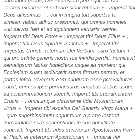
humanum genus, Dei Ecclesiam persequi, ac Dei
electos excutere et cribrare sicut triticum + . Imperat tibi
Deus altissimus + , cui in magna tua superbia te
similem haberi adhuc præsumis; qui omnes homines
vult salvos fieri et ad agnitionem veritaris venire.
Imperat tibi Deus Pater + ; imperat tibi Deus Filius + ;
imperat tibi Deus Spiritus Sanctus + . Imperat tibi
majestas Christi, æternum Dei Verbum, caro factum + ,
qui pro salute generis nostri tua invidia perditi, humiliavit
semetipsum facfus hobediens usque ad mortem; qui
Ecclesiam suam ædificavit supra firmam petram, et
portas inferi adversus eam nunquam esse prævalituras
edixit, cum ea ipse permansurus omnibus diebus usque
ad consummationem sæculi. Imperat tibi sacramentum
Crucis + , omniumque christianæ fidei Mysteriorum
virtus +. Imperat tibi excelsa Dei Genitrix Virgo Maria +
, quæ superbissimum caput tuum a primo instanti
immaculatæ suæ conceptionis in sua humilitate
contrivit. Imperat tibi fides sanctorum Apostolorum Petri
et Pauli, et ceterorum Apostolorum + . Imperat tibi