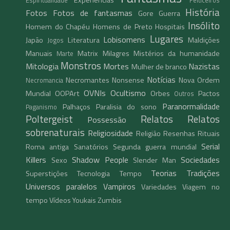
História
Fotos
Fotos de fantasmas
Gore
Guerra
Insólito
Homem do Chapéu
Homens de Preto
Hospitais
Lugares
Lobisomens
Japão
Literatura
Maldições
Jogos
Manuais
Matrix
Milagres
Mistérios da humanidade
Marte
Monstros
Mitologia
Mortes
Nazistas
Mulher de branco
Notícias
Necromantes
Nonsense
Nova Ordem
Necromancia
OVNIs
Ocultismo
Mundial
OOPArt
Orbes
Pactos
Outros
Paranormalidade
Palhaços
Paralisia do sono
Paganismo
Poltergeist
Relatos
Relatos
Possessão
sobrenaturais
Religiosidade
Religião
Resenhas
Rituais
Serial
Roma antiga
Sanatórios
Segunda guerra mundial
Killers
Shadow People
Sociedades
Sexo
Slender Man
Teorias
Tradições
Superstições
Tecnologia
Tempo
Universos paralelos
Vampiros
Variedades
Viagem no
tempo
Vídeos
Youkais
Zumbis