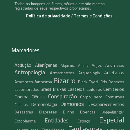
Todas as imagens de filmes, séries e etc são marcas
registradas de seus respectivos proprietários.
Política de privacidade
/
Termos e Condições
Marcadores
Abdução
Alienígenas
Anjos
Anomalias
Alquimia
Anime
Antropologia
Artefatos
Armamentos
Arqueologia
Bizarro
Atacantes-fantasma
Black Eyed Kids
Bonecos
Brasil
Bruxas
Castelos
Cemitérios
assombrados
Ceifeiros
Conspiração
Cinema
Ciência
Corpo seco
Costumes
Demônios
Demonologia
Desaparecimentos
Culturas
Desastres
Diabretes
Djinns
Doenças
Doppelganger
Especial
Entidades
Ectoplasma
Espaço
Fantasmas
Experiências
Espiritualidade
Feiticeiros