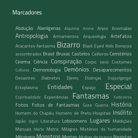
Marcadores
Abdução
Alienígenas
Anjos
Anomalias
Alquimia
Anime
Antropologia
Artefatos
Armamentos
Arqueologia
Bizarro
Atacantes-fantasma
Black Eyed Kids
Bonecos
Brasil
Bruxas
Castelos
Cemitérios
assombrados
Ceifeiros
Conspiração
Cinema
Ciência
Corpo seco
Costumes
Demônios
Demonologia
Desaparecimentos
Culturas
Desastres
Diabretes
Djinns
Doenças
Doppelganger
Especial
Entidades
Ectoplasma
Espaço
Fantasmas
Experiências
Espiritualidade
Feiticeiros
História
Fotos
Fotos de fantasmas
Gore
Guerra
Insólito
Homem do Chapéu
Homens de Preto
Hospitais
Lugares
Lobisomens
Japão
Literatura
Maldições
Jogos
Manuais
Matrix
Milagres
Mistérios da humanidade
Marte
Monstros
Mitologia
Mortes
Nazistas
Mulher de branco