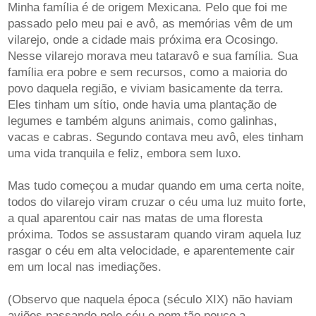
Minha família é de origem Mexicana. Pelo que foi me
passado pelo meu pai e avô, as memórias vêm de um
vilarejo, onde a cidade mais próxima era Ocosingo.
Nesse vilarejo morava meu tataravô e sua família. Sua
família era pobre e sem recursos, como a maioria do
povo daquela região, e viviam basicamente da terra.
Eles tinham um sítio, onde havia uma plantação de
legumes e também alguns animais, como galinhas,
vacas e cabras. Segundo contava meu avô, eles tinham
uma vida tranquila e feliz, embora sem luxo.
Mas tudo começou a mudar quando em uma certa noite,
todos do vilarejo viram cruzar o céu uma luz muito forte,
a qual aparentou cair nas matas de uma floresta
próxima. Todos se assustaram quando viram aquela luz
rasgar o céu em alta velocidade, e aparentemente cair
em um local nas imediações.
(Observo que naquela época (século XIX) não haviam
aviões passando pelo céu e nem tão pouco a