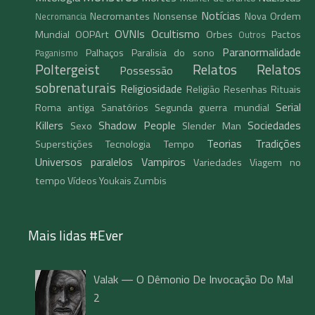
Notícias
Necromantes
Nonsense
Nova Ordem
Necromancia
OVNIs
Ocultismo
Mundial
OOPArt
Orbes
Pactos
Outros
Paranormalidade
Palhaços
Paralisia do sono
Paganismo
Poltergeist
Relatos
Relatos
Possessão
sobrenaturais
Religiosidade
Religião
Resenhas
Rituais
Serial
Roma antiga
Sanatórios
Segunda guerra mundial
Killers
Shadow People
Sociedades
Sexo
Slender Man
Teorias
Tradições
Superstições
Tecnologia
Tempo
Universos paralelos
Vampiros
Variedades
Viagem no
tempo
Vídeos
Youkais
Zumbis
Mais lidas #Ever
Valak — O Dêmonio De Invocação Do Mal
2