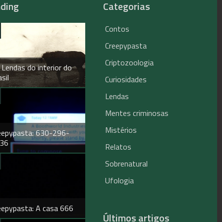
nding
Categorias
Contos
Creepypasta
Criptozoologia
 Lendas do interior do
sil
Curiosidades
Lendas
Mentes criminosas
Mistérios
eepypasta: 630-296-
36
Relatos
Sobrenatural
Ufologia
eepypasta: A casa 666
Últimos artigos