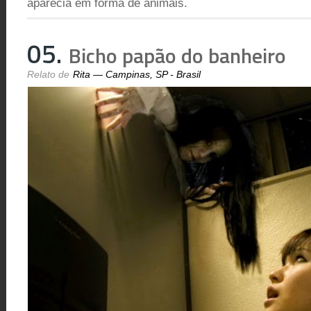
aparecia em forma de animais.
05.
Bicho papão do banheiro
Rita — Campinas, SP - Brasil