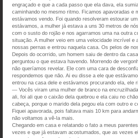
engraçado e que a cada passo que ela dava, ela sumia
caminhando no mesmo ritmo. Ficamos apavoradas e 
estávamos vendo. Foi quando resolveram estourar u
estávamos, a mulher já estava a uns 30 metros de nós
com o susto do rojão e nos agarramos uma na outra co
situação. A mulher veio em uma velocidade incrível e
nossas pernas e entrou naquela casa. Os pelos de no
Depois do ocorrido, um homem saiu de dentro da casa 
perguntou o que estava havendo. Morrendo de vergonha
não queríamos revelar. Ele com uma cara de desconfia
respondemos que não. Ai eu disse a ele que estávam
entrou na casa dele e estávamos procurando ela, ele r
— Vocês viram uma mulher de branco na encruzilhada
ali, foi ali que o caixão dela quebrou e ela caiu no c
cabeça, porque o marido dela pegou ela com outro e co
Fiquei apavorada, pois faltava mais 10 km para anda
não voltamos a vê-la mais.
Chegando em casa e relatando o fato a meus parentes
vezes e que já estavam acostumados, que as vezes ela