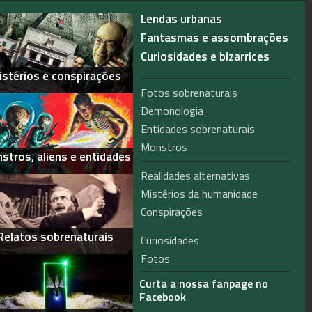
Lendas urbanas
Fantasmas e assombrações
Curiosidades e bizarrices
istérios e conspirações
Fotos sobrenaturais
Demonologia
Entidades sobrenaturais
Monstros
stros, aliens e entidades
Realidades alternativas
Mistérios da humanidade
Conspirações
Relatos sobrenaturais
Curiosidades
Fotos
Curta a nossa fanpage no
Facebook