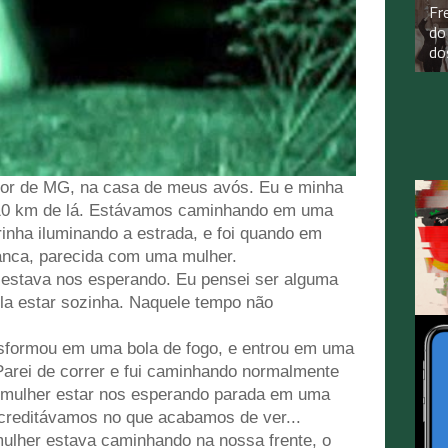
Fr
do
do
rior de MG, na casa de meus avós. Eu e minha
à 10 km de lá. Estávamos caminhando em uma
rinha iluminando a estrada, e foi quando em
ranca, parecida com uma mulher.
 estava nos esperando. Eu pensei ser alguma
la estar sozinha. Naquele tempo não
ansformou em uma bola de fogo, e entrou em uma
 Parei de correr e fui caminhando normalmente
 mulher estar nos esperando parada em uma
 acreditávamos no que acabamos de ver...
A mulher estava caminhando na nossa frente, o