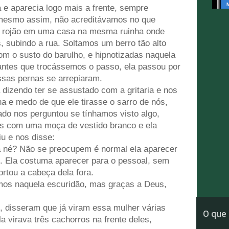
 e aparecia logo mais a frente, sempre
mesmo assim, não acreditávamos no que
m rojão em uma casa na mesma ruinha onde
, subindo a rua. Soltamos um berro tão alto
m o susto do barulho, e hipnotizadas naquela
 antes que trocássemos o passo, ela passou por
ssas pernas se arrepiaram.
dizendo ter se assustado com a gritaria e nos
 e medo de que ele tirasse o sarro de nós,
do nos perguntou se tínhamos visto algo,
os com uma moça de vestido branco e ela
iu e nos disse:
 né? Não se preocupem é normal ela aparecer
hão. Ela costuma aparecer para o pessoal, sem
rtou a cabeça dela fora.
rmos naquela escuridão, mas graças a Deus,
, disseram que já viram essa mulher várias
O que 
 virava três cachorros na frente deles,