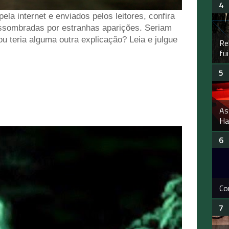
la internet e enviados pelos leitores, confira
assombradas por estranhas aparições. Seriam
ou teria alguma outra explicação? Leia e julgue
Re
fu
As
Hal
Co