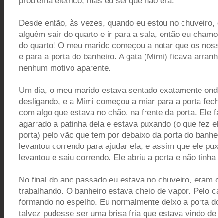
problema elétrico, mas eu sei que não era.
Desde então, às vezes, quando eu estou no chuveiro, q
alguém sair do quarto e ir para a sala, então eu chamo
do quarto! O meu marido começou a notar que os noss
e para a porta do banheiro. A gata (Mimi) ficava arran
nenhum motivo aparente.
Um dia, o meu marido estava sentado exatamente onde 
desligando, e a Mimi começou a miar para a porta fec
com algo que estava no chão, na frente da porta. Ele 
agarrado a patinha dela e estava puxando (o que fez e
porta) pelo vão que tem por debaixo da porta do banh
levantou correndo para ajudar ela, e assim que ele pux
levantou e saiu correndo. Ele abriu a porta e não tinh
No final do ano passado eu estava no chuveiro, eram 
trabalhando. O banheiro estava cheio de vapor. Pelo 
formando no espelho. Eu normalmente deixo a porta d
talvez pudesse ser uma brisa fria que estava vindo de