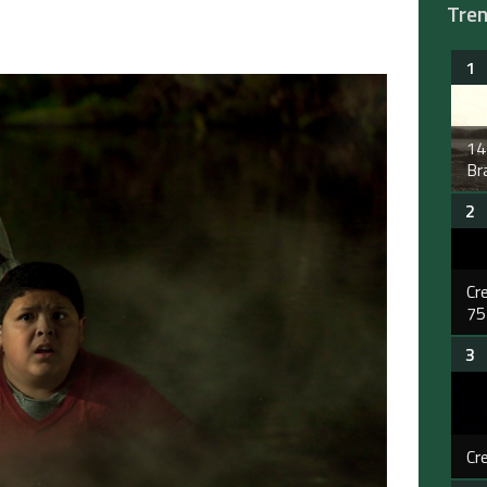
Tre
14
Bra
Cr
75
Cr